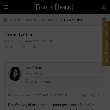
T
u
d
Fórum
Español
Discusión General
Fuera de Tema
Ir à Página Inicial
o
Guias Recomendados
Drops Twitch
VaanCyrene
12/07/2025 18:50 (UTC-3)
5451
1
0
VaanCyrene
3
3
Lv
62
Cyrenel
# 1
Última Atualização :
12/07/2025 18:50 (UTC-3)
Compartilhar
F
No sé si soy al único que le pasa pero estos 3 días he
a