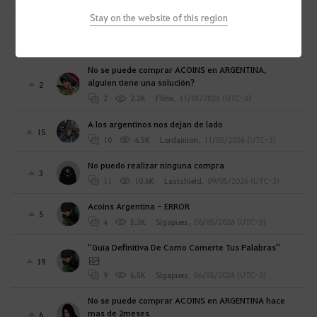
2
4.5K
Nigromante
,
13/05/2026 (UTC-3)
Stay on the website of this region
Argentina de lado PARA COMPRA DE ACOINS
17
11
3K
Nigromante
,
13/05/2026 (UTC-3)
No se puede comprar ACOINS en ARGENTINA,
alguien tiene una solución?
2
2
2.2K
Flirix
,
11/05/2026 (UTC-3)
A los argentinos nos dejan de lado
15
10
4.5K
Lordamion
,
11/05/2026 (UTC-3)
No puedo realizar ninguna compra
3
11
10.6K
Lastshield
,
09/05/2026 (UTC-3)
Acoins Argentina - ERROR
5
4
5.3K
Sigapues
,
06/05/2026 (UTC-3)
''Guía Definitiva De Como Comerte Tus Palabras''
19
9
6.5K
Sigapues
,
06/05/2026 (UTC-3)
No se puede comprar ACOINS en ARGENTINA hace
mas de 2meses
6