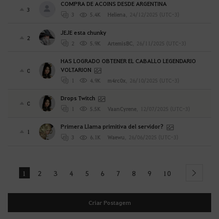
COMPRA DE ACOINS DESDE ARGENTINA
3
3
5.4K
Heliena
,
24/12/2025 (UTC-3)
JEJE esta chunky
2
2
5.9K
ArtemisBC
,
26/11/2025 (UTC-3)
HAS LOGRADO OBTENER EL CABALLO LEGENDARIO
VOLTARION
0
1
4.9K
m4rc0x
,
26/10/2025 (UTC-3)
Drops Twitch
0
1
5.5K
VaanCyrene
,
12/07/2025 (UTC-3)
Primera Llama primitiva del servidor?
1
3
6.1K
Waewu
,
26/06/2025 (UTC-3)
1
2
3
4
5
6
7
8
9
10
next
Criar Postagem