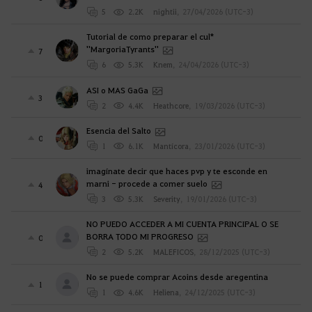
5
2.2K
nightii
,
27/04/2026 (UTC-3)
Tutorial de como preparar el cul*
''MargoriaTyrants''
7
6
5.3K
Knem
,
24/04/2026 (UTC-3)
ASI o MAS GaGa
3
2
4.4K
Heathcore
,
19/03/2026 (UTC-3)
Esencia del Salto
0
1
6.1K
Mantícora
,
23/01/2026 (UTC-3)
imagínate decir que haces pvp y te esconde en
marni - procede a comer suelo
4
3
5.3K
Severity
,
19/01/2026 (UTC-3)
NO PUEDO ACCEDER A MI CUENTA PRINCIPAL O SE
BORRA TODO MI PROGRESO
0
2
5.2K
MALEFICOS
,
28/12/2025 (UTC-3)
No se puede comprar Acoins desde aregentina
1
1
4.6K
Heliena
,
24/12/2025 (UTC-3)