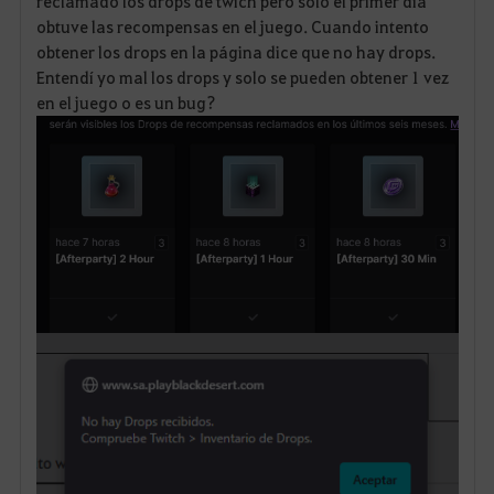
reclamado los drops de twich pero solo el primer día
obtuve las recompensas en el juego. Cuando intento
v
obtener los drops en la página dice que no hay drops.
Entendí yo mal los drops y solo se pueden obtener 1 vez
o
en el juego o es un bug?
r
i
t
o
s