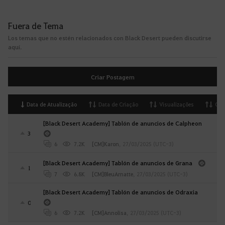
Fuera de Tema
Los temas que no estén relacionados con Black Desert pueden discutirse
aquí.
Criar Postagem
Data de Atualização
Data de Criação
Visualizações
Opi
[Black Desert Academy] Tablón de anuncios de Calpheon
3
6
7.2K
[CM]Karon
,
27/03/2025 (UTC-3)
[Black Desert Academy] Tablón de anuncios de Grana
1
7
6.8K
[CM]BleuArnatte
,
27/03/2025 (UTC-3)
[Black Desert Academy] Tablón de anuncios de Odraxia
0
6
7.2K
[CM]Annolisa
,
27/03/2025 (UTC-3)