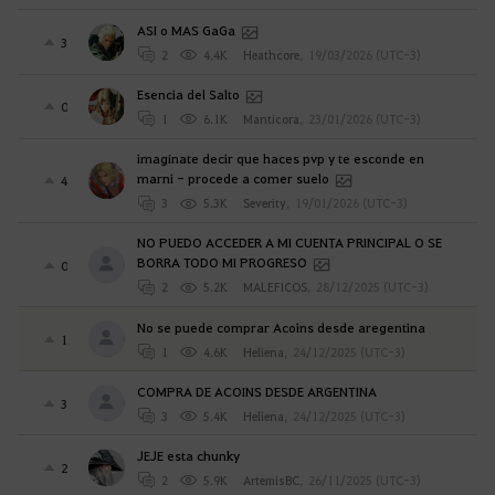
ASI o MAS GaGa
3
2
4.4K
Heathcore
,
19/03/2026 (UTC-3)
Esencia del Salto
0
1
6.1K
Mantícora
,
23/01/2026 (UTC-3)
imagínate decir que haces pvp y te esconde en
marni - procede a comer suelo
4
3
5.3K
Severity
,
19/01/2026 (UTC-3)
NO PUEDO ACCEDER A MI CUENTA PRINCIPAL O SE
BORRA TODO MI PROGRESO
0
2
5.2K
MALEFICOS
,
28/12/2025 (UTC-3)
No se puede comprar Acoins desde aregentina
1
1
4.6K
Heliena
,
24/12/2025 (UTC-3)
COMPRA DE ACOINS DESDE ARGENTINA
3
3
5.4K
Heliena
,
24/12/2025 (UTC-3)
JEJE esta chunky
2
2
5.9K
ArtemisBC
,
26/11/2025 (UTC-3)