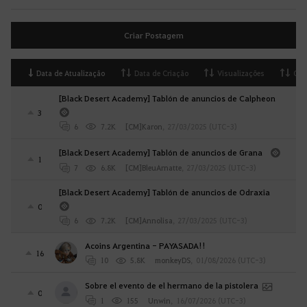
Criar Postagem
Data de Atualização
Data de Criação
Visualizações
Opi
[Black Desert Academy] Tablón de anuncios de Calpheon
3
6
7.2K
[CM]Karon
,
27/03/2025 (UTC-3)
[Black Desert Academy] Tablón de anuncios de Grana
1
7
6.8K
[CM]BleuArnatte
,
27/03/2025 (UTC-3)
[Black Desert Academy] Tablón de anuncios de Odraxia
0
6
7.2K
[CM]Annolisa
,
27/03/2025 (UTC-3)
Acoins Argentina - PAYASADA!!
16
10
5.8K
monkeyDS
,
01/08/2026 (UTC-3)
Sobre el evento de el hermano de la pistolera
0
1
155
Unwin
,
16/07/2026 (UTC-3)