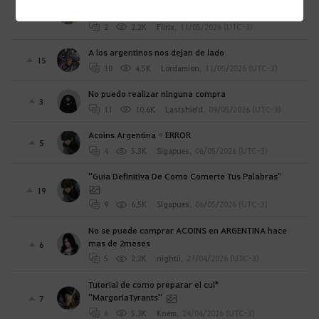
alguien tiene una solución?
2
2
2.2K
Flirix
,
11/05/2026 (UTC-3)
A los argentinos nos dejan de lado
15
10
4.5K
Lordamion
,
11/05/2026 (UTC-3)
No puedo realizar ninguna compra
3
11
10.6K
Lastshield
,
09/05/2026 (UTC-3)
Acoins Argentina - ERROR
5
4
5.3K
Sigapues
,
06/05/2026 (UTC-3)
''Guía Definitiva De Como Comerte Tus Palabras''
19
9
6.5K
Sigapues
,
06/05/2026 (UTC-3)
No se puede comprar ACOINS en ARGENTINA hace
mas de 2meses
6
5
2.2K
nightii
,
27/04/2026 (UTC-3)
Tutorial de como preparar el cul*
''MargoriaTyrants''
7
6
5.3K
Knem
,
24/04/2026 (UTC-3)