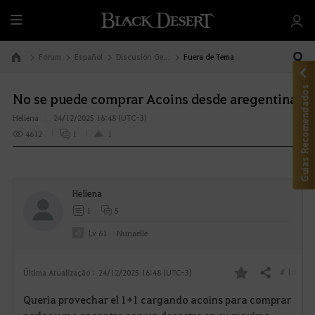
T
u
d
Fórum
Español
Discusión General
Fuera de Tema
Ir à Página Inicial
o
Guias Recomendados
No se puede comprar Acoins desde aregentina
Heliena
24/12/2025 16:48 (UTC-3)
4612
1
1
Heliena
1
5
Lv
61
Nunaelle
# 1
Última Atualização :
24/12/2025 16:48 (UTC-3)
Compartilhar
F
Queria provechar el 1+1 cargando acoins para comprar
a