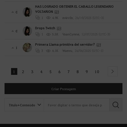
HAS LOGRADO OBTENER EL CABALLO LEGENDARIO
VOLTARION
0
1
4.9K
m4rc0x
,
26/10/2025 (UTC-3)
Drops Twitch
0
1
5.5K
VaanCyrene
,
12/07/2025 (UTC-3)
Primera Llama primitiva del servidor?
1
3
6.1K
Waewu
,
26/06/2025 (UTC-3)
1
2
3
4
5
6
7
8
9
10
next
Criar Postagem
B
u
s