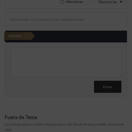
Denunciar
Mencionar
Denunciado ou bloqueado pelo administrador.
Opinião
E
s
c
r
e
v
e
r
Enviar
Fuera de Tema
Los temas que no estén relacionados con Black Desert pueden discutirse
aquí.