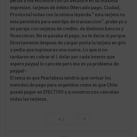
perlas y me encontre con un desastre en su maxima
expresion. tarjetas de debito (Mercado pago, Ciudad,
v
Provincia) todas con la misma leyenda " esta tarjeta no
esta permitida para este tipo de transaccion". probe yo y
o
mi pareja con tarjetas de credito. de distintos bancos y
r
financieras. No te pasaba el pago, no te decia ni porque.
Directamente despues de cargar ponia la tarjeta en gris
i
y pedia que ingresaras una nueva. Lo que si no
tardaron en cobrar el 1 dolar por cada intento que
t
espero paypal lo cancele pero eso es ya problema de
o
paypal-
El tema es que Pearlabyss tendria que revisar los
s
metodos de pago para argentina como es que Chile
puede pagar en EFECTIVO y a nosotros nos cancelan
todas las tarjetas.
1