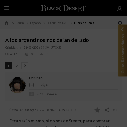
T
u
d
Fórum
Español
Discusión General
Fuera de Tema
Ir à Página Inicial
o
Guias Recomendados
A los argentinos nos dejan de lado
Crinitian
22/03/2026 14:39 (UTC-3)
4517
10
15
1
2
next
Crinitian
3
8
Lv
63
Crinitian
# 1
Última Atualização :
22/03/2026 14:39 (UTC-3)
Compartilhar
F
Otra vez lo mismo, si no sos de Steam, para comprar
a