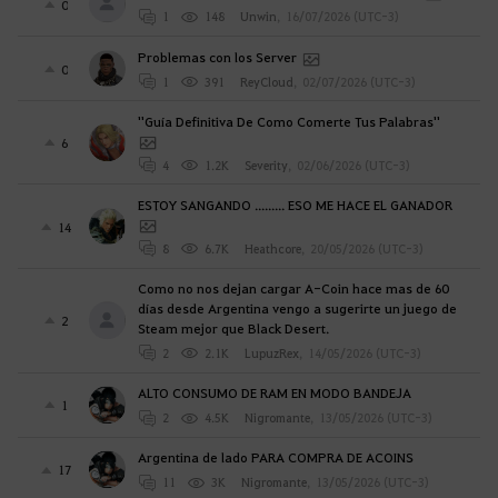
0
1
148
Unwin
,
16/07/2026 (UTC-3)
Problemas con los Server
0
1
391
ReyCloud
,
02/07/2026 (UTC-3)
''Guía Definitiva De Como Comerte Tus Palabras''
6
4
1.2K
Severity
,
02/06/2026 (UTC-3)
ESTOY SANGANDO ......... ESO ME HACE EL GANADOR
14
8
6.7K
Heathcore
,
20/05/2026 (UTC-3)
Como no nos dejan cargar A-Coin hace mas de 60
días desde Argentina vengo a sugerirte un juego de
2
Steam mejor que Black Desert.
2
2.1K
LupuzRex
,
14/05/2026 (UTC-3)
ALTO CONSUMO DE RAM EN MODO BANDEJA
1
2
4.5K
Nigromante
,
13/05/2026 (UTC-3)
Argentina de lado PARA COMPRA DE ACOINS
17
11
3K
Nigromante
,
13/05/2026 (UTC-3)