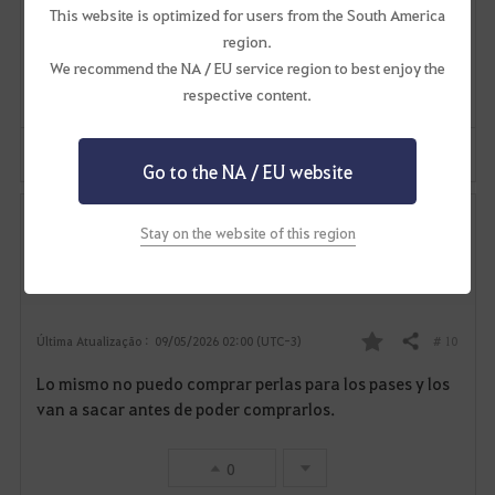
muestra respeto ni cariño por toda la comunidad no se
This website is optimized for users from the South America
o
merece tener gente...
region.
We recommend the NA / EU service region to best enjoy the
s
0
respective content.
Denunciar
Mencionar
Go to the NA / EU website
Lucasddb2
Stay on the website of this region
0
1
Lv
63
Imladrys
# 10
Última Atualização :
09/05/2026 02:00 (UTC-3)
Compartilhar
F
Lo mismo no puedo comprar perlas para los pases y los
a
van a sacar antes de poder comprarlos.
v
0
o