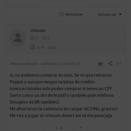
r
i
Denunciar
Mencionar
t
cr0vester
o
2
5
s
Lv
61
Qartz
# 4
Última Atualização :
02/04/2026 11:43 (UTC-3)
Compartilhar
F
si, no podemos comprar Acoins. Se ve que retiraron
a
Paypal y aunque tengas tarjetas de credito
internacionales solo podes comprar si tenes un CPF
v
(sería como un dni de brasil) y también pide telefono
(imagino de BR también).
o
Me ahorraron la calentura de cargar ACOINs, gracias!
r
Me voy a jugar al crimson desert asi se me pasa jaja
i
0