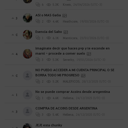
6
5.3K
Knem
,
24/04/2026 (UTC-3)
ASI o MAS GaGa
3
2
4.4K
Heathcore
,
19/03/2026 (UTC-3)
Esencia del Salto
0
1
6.1K
Mantícora
,
23/01/2026 (UTC-3)
imagínate decir que haces pvp y te esconde en
marni - procede a comer suelo
4
3
5.3K
Severity
,
19/01/2026 (UTC-3)
NO PUEDO ACCEDER A MI CUENTA PRINCIPAL O SE
BORRA TODO MI PROGRESO
0
2
5.2K
MALEFICOS
,
28/12/2025 (UTC-3)
No se puede comprar Acoins desde aregentina
1
1
4.6K
Heliena
,
24/12/2025 (UTC-3)
COMPRA DE ACOINS DESDE ARGENTINA
3
3
5.4K
Heliena
,
24/12/2025 (UTC-3)
JEJE esta chunky
2