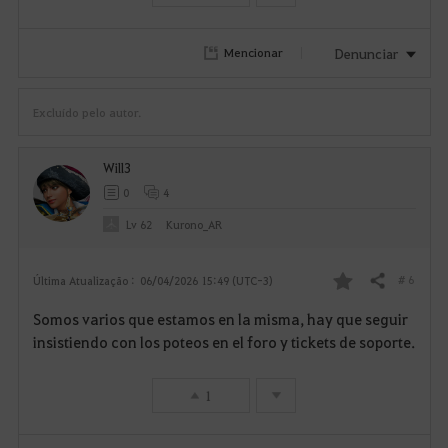
t
Denunciar
Mencionar
o
s
Excluído pelo autor.
Will3
0
4
Lv
62
Kurono_AR
# 6
Última Atualização :
06/04/2026 15:49 (UTC-3)
Compartilhar
F
Somos varios que estamos en la misma, hay que seguir
a
insistiendo con los poteos en el foro y tickets de soporte.
v
1
o