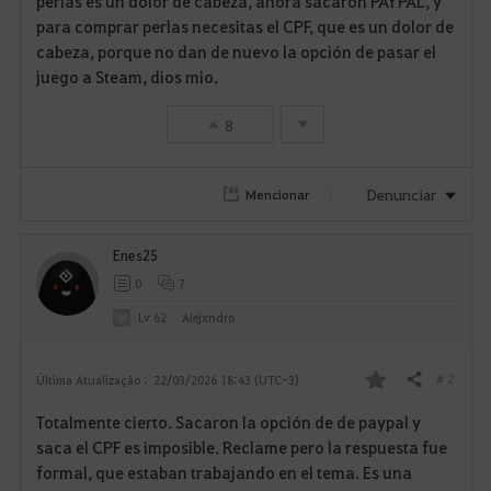
perlas es un dolor de cabeza, ahora sacaron PAYPAL, y
para comprar perlas necesitas el CPF, que es un dolor de
v
cabeza, porque no dan de nuevo la opción de pasar el
juego a Steam, dios mio.
o
r
8
i
Denunciar
Mencionar
t
o
Enes25
0
7
s
Lv
62
Alejxndro
# 2
Última Atualização :
22/03/2026 18:43 (UTC-3)
Compartilhar
F
Totalmente cierto. Sacaron la opción de de paypal y
a
saca el CPF es imposible. Reclame pero la respuesta fue
formal, que estaban trabajando en el tema. Es una
v