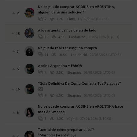
No se puede comprar ACOINS en ARGENTINA,
alguien tiene una solución?
2
2
2.2K
Flirix
,
11/05/2026 (UTC-3)
A los argentinos nos dejan de lado
15
10
4.5K
Lordamion
,
11/05/2026 (UTC-3)
No puedo realizar ninguna compra
3
11
10.6K
Lastshield
,
09/05/2026 (UTC-3)
Acoins Argentina - ERROR
5
4
5.3K
Sigapues
,
06/05/2026 (UTC-3)
''Guía Definitiva De Como Comerte Tus Palabras''
19
9
6.5K
Sigapues
,
06/05/2026 (UTC-3)
No se puede comprar ACOINS en ARGENTINA hace
mas de 2meses
6
5
2.2K
nightii
,
27/04/2026 (UTC-3)
Tutorial de como preparar el cul*
''MargoriaTyrants''
7