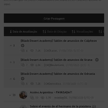
aquí.
Criar Postagem
Data de Atualização
Data de Criação
Visualizações
Opi
[Black Desert Academy] Tablón de anuncios de Calpheon
3
6
7.2K
[CM]Karon
,
27/03/2025 (UTC-3)
[Black Desert Academy] Tablón de anuncios de Grana
1
7
6.8K
[CM]BleuArnatte
,
27/03/2025 (UTC-3)
[Black Desert Academy] Tablón de anuncios de Odraxia
0
6
7.2K
[CM]Annolisa
,
27/03/2025 (UTC-3)
Acoins Argentina - PAYASADA!!
13
10
5.7K
monkeyDS
,
01/08/2026 (UTC-3)
Sobre el evento de el hermano de la pistolera