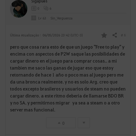
Sigapues
o
0
6
s
Lv
63
Sin_Verguenza
# 8
Última Atualização :
06/05/2026 23:42 (UTC-3)
Compartilhar
F
pero que cosa rara esto de que un juego "Free to play" y
a
encima con aspectos de P2W saque las posibilidades de
cargar dinero en el juego para comprar cosas.. a mi
v
tambien me saco las ganas de jugar eso que estoy
retornando de hace 1 año o poco mas al juego pero me
o
da una bronca realmente. y no es solo Arg. creo que
r
todos excepto brasileros y usuarios de steam no pueden
cargar dinero. a este ritmo deberia de llamarse BDO BR
i
y no SA. y permitirnos migrar ya sea a steam o a otro
server mas funcional.
t
o
0
s