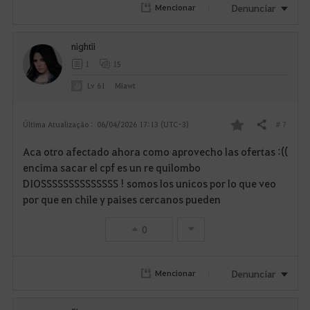
r
Denunciar
Mencionar
i
nightii
t
1
15
o
Lv
61
Miawt
s
# 7
Última Atualização :
06/04/2026 17:13 (UTC-3)
Compartilhar
F
Aca otro afectado ahora como aprovecho las ofertas :((
a
encima sacar el cpf es un re quilombo
DIOSSSSSSSSSSSSSS ! somos los unicos por lo que veo
v
por que en chile y paises cercanos pueden
o
0
r
i
Denunciar
Mencionar
t