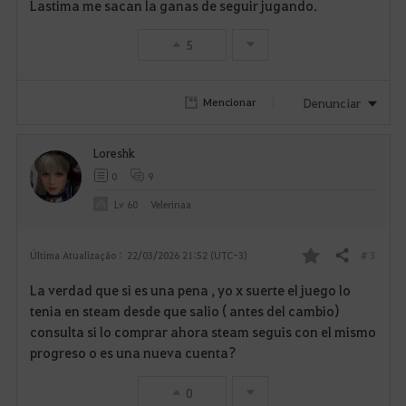
Lastima me sacan la ganas de seguir jugando.
o
5
r
i
Denunciar
Mencionar
t
Loreshk
o
0
9
s
Lv
60
Velerinaa
# 3
Última Atualização :
22/03/2026 21:52 (UTC-3)
Compartilhar
F
La verdad que si es una pena , yo x suerte el juego lo
a
tenia en steam desde que salio ( antes del cambio)
consulta si lo comprar ahora steam seguis con el mismo
v
progreso o es una nueva cuenta?
o
0