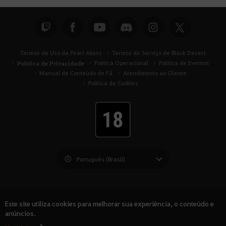
s
c
a
Termos de Uso da Pearl Abyss
Termos de Serviço de Black Desert
Política de Privacidade
Política Operacional
Política de Eventos
Manual de Conteúdo de Fã
Atendimento ao Cliente
Política de Cookies
Black Desert -
América do Sul
Este site utiliza cookies para melhorar sua experiência, o conteúdo e
anúncios.