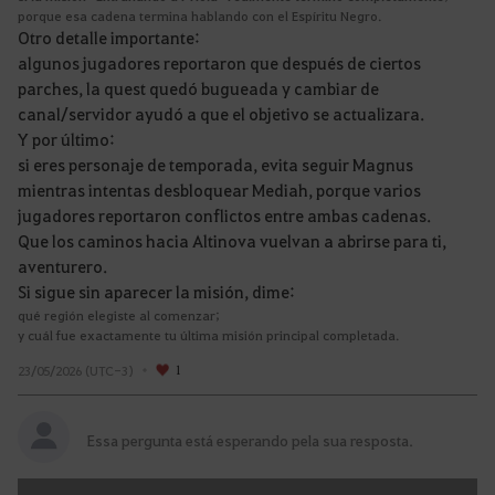
porque esa cadena termina hablando con el Espíritu Negro.
Otro detalle importante:
algunos jugadores reportaron que después de ciertos
parches, la quest quedó bugueada y cambiar de
canal/servidor ayudó a que el objetivo se actualizara.
Y por último:
si eres personaje de temporada, evita seguir Magnus
mientras intentas desbloquear Mediah, porque varios
jugadores reportaron conflictos entre ambas cadenas.
Que los caminos hacia Altinova vuelvan a abrirse para ti,
aventurero.
Si sigue sin aparecer la misión, dime:
qué región elegiste al comenzar;
y cuál fue exactamente tu última misión principal completada.
23/05/2026 (UTC-3)
1
Essa pergunta está esperando pela sua resposta.
E