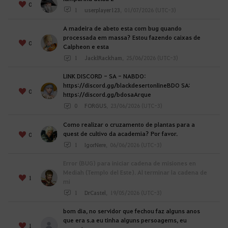
0
e
1
userplayer123
,
01/07/2026 (UTC-3)
a
A madeira de abeto esta com bug quando
c
processada em massa? Estou fazendo caixas de
e
0
Calpheon e esta
s
1
JacklRackham
,
25/06/2026 (UTC-3)
s
LINK DISCORD - SA - NABDO:
a
https://discord.gg/blackdesertonlineBDO SA:
r
0
https://discord.gg/bdosaArque
a
0
FORGUS
,
23/06/2026 (UTC-3)
p
á
Como realizar o cruzamento de plantas para a
quest de cultivo da academia? Por favor.
0
g
1
IgorNere
,
06/06/2026 (UTC-3)
i
n
Error (BUG) para iniciar cadena de misiones en
a
Mediah (Templo del Este). Al terminar la cadena de
1
mi
d
1
DrCastel
,
19/05/2026 (UTC-3)
e
L
bom dia, no servidor que fechou faz alguns anos
o
que era s.a eu tinha alguns persoagems, eu
1