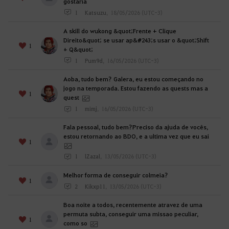
gostaria
g
1
Katsuzu
,
18/05/2026 (UTC-3)
i
n
A skill do wukong &quot;Frente + Clique
?
Direito&quot; se usar ap&#243;s usar o &quot;Shift
1
+ Q&quot;
1
Pum9d
,
16/05/2026 (UTC-3)
Aoba, tudo bem? Galera, eu estou começando no
jogo na temporada. Estou fazendo as quests mas a
1
quest
1
mimj
,
16/05/2026 (UTC-3)
Fala pessoal, tudo bem?Preciso da ajuda de vocês,
estou retornando ao BDO, e a ultima vez que eu sai
1
1
lZazal
,
13/05/2026 (UTC-3)
Melhor forma de conseguir colmeia?
1
2
Kikxp11
,
13/05/2026 (UTC-3)
Boa noite a todos, recentemente atravez de uma
permuta subta, conseguir uma missao peculiar,
1
como so