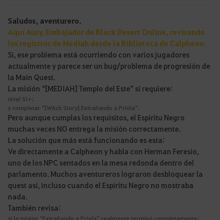
Saludos, aventurero.
Aquí Ausy, Embajador de Black Desert Online, revisando
los registros de Mediah desde la Biblioteca de Calpheon.
Sí, ese problema está ocurriendo con varios jugadores
actualmente y parece ser un bug/problema de progresión de
la Main Quest.
La misión “[MEDIAH] Templo del Este” sí requiere:
nivel 51+;
y completar “[Witch Story] Extrañando a Priola”.
Pero aunque cumplas los requisitos, el Espíritu Negro
muchas veces NO entrega la misión correctamente.
La solución que más está funcionando es esta:
Ve directamente a Calpheon y habla con Herman Feresio,
uno de los NPC sentados en la mesa redonda dentro del
parlamento. Muchos aventureros lograron desbloquear la
quest así, incluso cuando el Espíritu Negro no mostraba
nada.
También revisa:
si la misión “Extrañando a Priola” realmente terminó completamente;