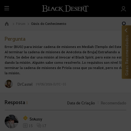
T
u
d
Fórum
Oásis do Conhecimento
Ir à Página Inicial
o
Guias Recomendados
Pergunta
Error (BUG) para iniciar cadena de misiones en Mediah (Templo del Este).
Al terminar la cadena de misiones de Anécdota de Bruja] Extrañando a
Priola. Se debe dar una misión al invocar el Black Spirit. pero este no está
dando la misión. Alguíén sabe como resolverlo. Lo requisitos son nivel 51 y
terminar la cadena de misiones de Priola cosa que ya realizé, pero no da
la misión.
DrCastel
19/05/2026 (UTC-3)
Resposta
1
Data de Criação
Recomendado
SrAusy
15
17