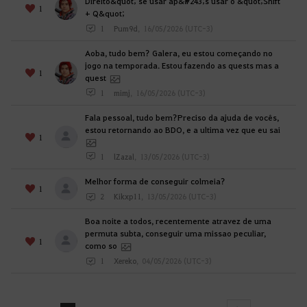
Direito&quot; se usar ap&#243;s usar o &quot;Shift
1
+ Q&quot;
1
Pum9d
,
16/05/2026 (UTC-3)
Aoba, tudo bem? Galera, eu estou começando no
jogo na temporada. Estou fazendo as quests mas a
1
quest
1
mimj
,
16/05/2026 (UTC-3)
Fala pessoal, tudo bem?Preciso da ajuda de vocês,
estou retornando ao BDO, e a ultima vez que eu sai
1
1
lZazal
,
13/05/2026 (UTC-3)
Melhor forma de conseguir colmeia?
1
2
Kikxp11
,
13/05/2026 (UTC-3)
Boa noite a todos, recentemente atravez de uma
permuta subta, conseguir uma missao peculiar,
1
como so
1
Xereko
,
04/05/2026 (UTC-3)