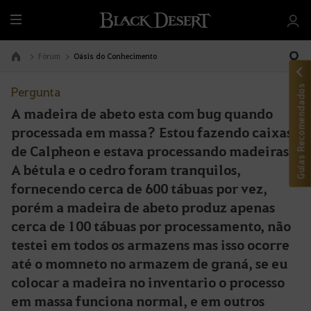
T
u
d
Fórum
Oásis do Conhecimento
Ir à Página Inicial
o
Guias Recomendados
Pergunta
A madeira de abeto esta com bug quando
processada em massa? Estou fazendo caixas
de Calpheon e estava processando madeiras.
A bétula e o cedro foram tranquilos,
fornecendo cerca de 600 tábuas por vez,
porém a madeira de abeto produz apenas
cerca de 100 tábuas por processamento, não
testei em todos os armazens mas isso ocorre
até o momneto no armazem de graná, se eu
colocar a madeira no inventario o processo
em massa funciona normal, e em outros