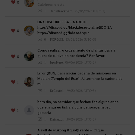
e
0
Calpheon e esta
s
1
JacklRackham
,
25/06/2026 (UTC-3)
s
LINK DISCORD - SA - NABDO:
a
https://discord.gg/blackdesertonlineBDO SA:
r
0
https://discord.gg/bdosaArque
a
0
FORGUS
,
23/06/2026 (UTC-3)
p
á
Como realizar o cruzamento de plantas para a
quest de cultivo da academia? Por favor.
0
g
1
IgorNere
,
06/06/2026 (UTC-3)
i
n
Error (BUG) para iniciar cadena de misiones en
a
Mediah (Templo del Este). Al terminar la cadena de
1
mi
d
1
DrCastel
,
19/05/2026 (UTC-3)
e
L
bom dia, no servidor que fechou faz alguns anos
o
que era s.a eu tinha alguns persoagems, eu
1
gostaria
g
1
Katsuzu
,
18/05/2026 (UTC-3)
i
n
A skill do wukong &quot;Frente + Clique
?