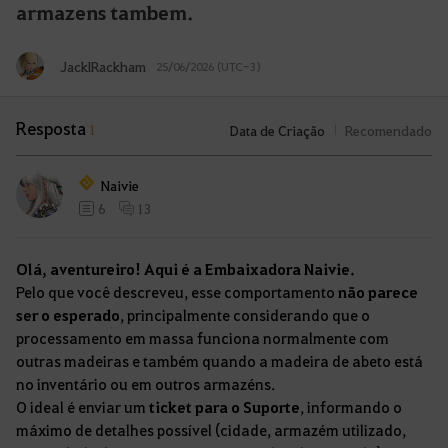
armazens tambem.
JacklRackham
25/06/2026 (UTC-3)
Resposta
1
Data de Criação
Recomendado
Naivie
6
13
Olá, aventureiro! Aqui é a Embaixadora Naivie.
Pelo que você descreveu, esse comportamento
não parece
ser o esperado
, principalmente considerando que o
processamento em massa funciona normalmente com
outras madeiras e também quando a madeira de abeto está
no inventário ou em outros armazéns.
O ideal é enviar um
ticket para o Suporte
, informando o
máximo de detalhes possível (cidade, armazém utilizado,