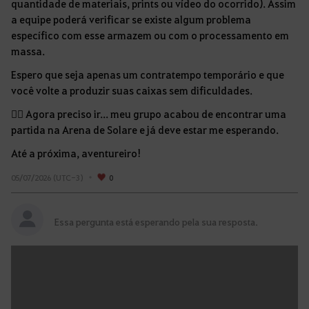
quantidade de materiais, prints ou vídeo do ocorrido). Assim
a equipe poderá verificar se existe algum problema
específico com esse armazem ou com o processamento em
massa.
Espero que seja apenas um contratempo temporário e que
você volte a produzir suas caixas sem dificuldades.
🏃‍♀️ Agora preciso ir... meu grupo acabou de encontrar uma
partida na Arena de Solare e já deve estar me esperando.
Até a próxima, aventureiro!
05/07/2026 (UTC-3)
0
Essa pergunta está esperando pela sua resposta.
E
s
c
r
e
v