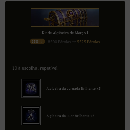
Kit de Algibeira de Março I
8500 Pérolas
→
5525 Pérolas
35% ↓
10 à escolha, repetível
Algibeira da Jornada Brilhante x5
Algibeira do Luar Brilhante x5