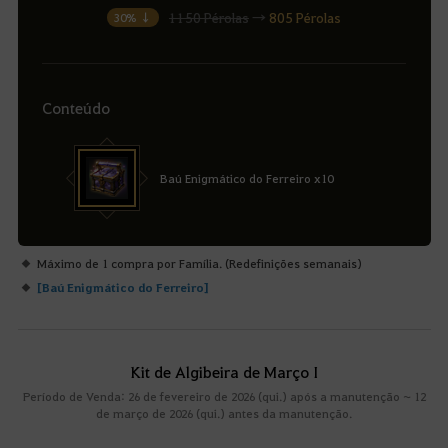
1150 Pérolas
→
805 Pérolas
30% ↓
Conteúdo
Baú Enigmático do Ferreiro x10
Máximo de 1 compra por Família. (Redefinições semanais)
[
Baú Enigmático do Ferreiro
]
Kit de Algibeira de Março I
Período de Venda: 26 de fevereiro de 2026 (qui.) após a manutenção ~ 12
de março de 2026 (qui.) antes da manutenção.