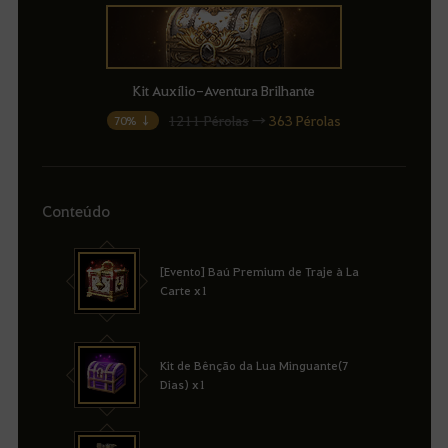
Kit Auxílio-Aventura Brilhante
1211 Pérolas
→
363 Pérolas
70% ↓
Conteúdo
[Evento] Baú Premium de Traje à La
Carte x1
Kit de Bênção da Lua Minguante(7
Dias) x1