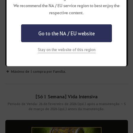
We recommend the NA / EU service region to best enjoy the
respective content.
Pergaminho de EXP de Combate e
Habilidade 300% (60min) x10
Go to the NA / EU website
Poção Misteriosa de Elly x2
Stay on the website of this region
Máximo de 1 compra por Família.
[Só 1 Semana] Vida Intensiva
Período de Venda: 26 de fevereiro de 2026 (qui.) após a manutenção ~ 5
de março de 2026 (qui.) antes da manutenção.