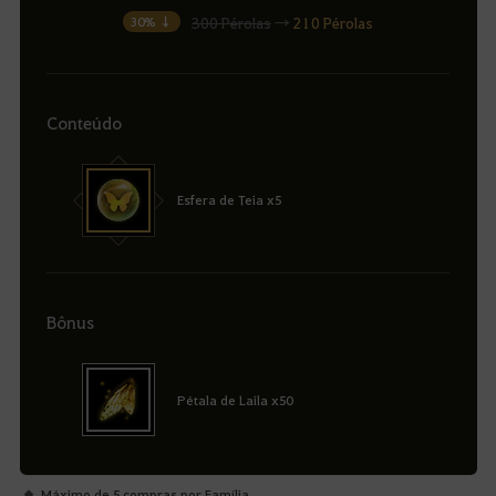
300 Pérolas
→
210 Pérolas
30% ↓
Conteúdo
Esfera de Teia x5
Bônus
Pétala de Laila x50
Máximo de 5 compras por Família.