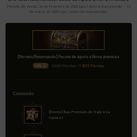
Período de Venda: 26 de fevereiro de 2026 (qui.) após a manutenção ~ 12
de março de 2026 (qui.) antes da manutenção.
[Novato/Retornando] Pacote de Apoio à Nova Aventura
2685 Pérolas
→
805 Pérolas
70% ↓
Conteúdo
[Evento] Baú Premium de Traje à La
Carte x1