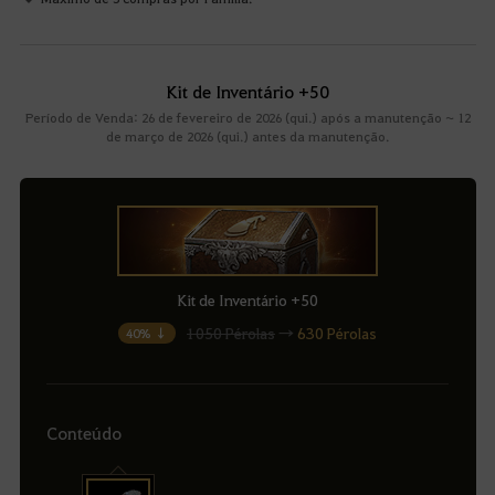
Kit de Inventário +50
Período de Venda: 26 de fevereiro de 2026 (qui.) após a manutenção ~ 12
de março de 2026 (qui.) antes da manutenção.
Kit de Inventário +50
1050 Pérolas
→
630 Pérolas
40% ↓
Conteúdo