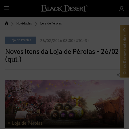
T
u
d
Novidades
Loja de Pérolas
o
Guias Recomendados
Loja de Pérolas
26/02/2026 03:00 (UTC-3)
Novos Itens da Loja de Pérolas - 26/02
(qui.)
Compartilhar