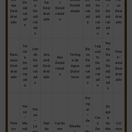
De
ha
r
eja
a
Desidr
sid
ho
r
co
sid
Desi
Desid
Desi
De
atado
rat
De
De
Desi
rat
drat
ratad
drat
sid
ad
sid
sid
drat
ad
ada
o
ado
rat
a
rat
rat
ado
o
ad
ad
ad
o
o
a
Pei
Tai
Lag
Len
Ba
xe
nh
osti
Peix
Rasc
ok
Aru
Tortug
ss
Da
a
Ayu
m
e-
asso
De
anã
a de
De
ce
De
Desid
De
Azul
Desi
sid
Desi
Agua
sid
De
sid
ratad
sid
Desi
drat
rat
drat
Dulce
rat
sid
rat
o
rat
drat
ado
ad
ado
Seca
ad
rat
ad
ad
ado
o
o
ad
a
o
o
Pol
eg
Pei
En
Pei
ar
xe
gui
xe
-
-
Cer
a
-
de
Pole
Ma
Vair
Cardu
o
do
Cor
La
Bleeke
-
iro
ndí
ão
me
De
Ma
vina
ma
r
Mo