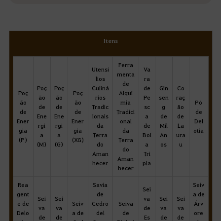
Itens
Ferra
Utensí
Va
menta
lios
ra
de
Poç
Poç
Culiná
de
Gin
Co
Poç
Poç
Alqui
ão
ão
rios
Pe
sen
raç
ão
ão
mia
Pó
de
de
Tradic
sc
g
ão
de
de
Tradici
de
Ene
Ene
ionais
a
de
de
Ener
Ener
onal
Del
rgi
rgi
da
de
Mil
La
gia
gia
da
otia
a
a
Terra
Boi
An
ura
(P)
(XG)
Terra
(M)
(G)
do
a
os
u
do
Aman
Tri
Aman
hecer
pla
hecer
Rea
Savia
Seiv
Sei
gent
de
a de
Sei
Sei
va
Sei
Sei
e de
Seiv
Cedro
Seiva
Árv
va
va
de
va
va
Delo
a de
del
de
ore
de
de
Es
de
de