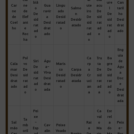
biã
ure
Can
Car
ne
Gua
Lingu
ute
acu
o
Salmo
l
taril
ne
de
ravir
ado
iro
De
De
n
De
ho
de
Elef
a
Desid
De
sid
sid
Desidr
sid
Desi
Coel
ant
Desi
ratad
sid
rat
rat
atado
rat
drat
ho
e
drat
o
rat
ad
ad
ad
ado
Roc
ado
ad
o
o
o
ha
o
Eng
uia
Pol
Ca
Tru
Ba
Siri
Águ
de
Cala
vo
Maris
rp
ta
gre
De
a-
Águ
mar
De
co
Carpa
a
De
De
sid
Viva
a
Desi
sid
Desid
Desidr
Cr
sid
sid
rat
Desi
Doc
drat
rat
ratad
atada
uci
rat
rat
ad
drat
e
ado
ad
o
an
ad
ad
o
ada
Desi
o
a
a
o
drat
ada
Pei
Ca
Est
xe
val
rel
Ta
Sal
-
Rai
o
a
Peix
mb
Cav
Peixe
mão
Esp
a
Ma
do
e-
oril
alin
Voado
Cer
ad
Bonito
De
rin
Ma
Por