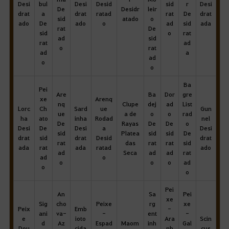
Desi
bul
Desi
Desid
sid
r
Desi
De
Desidr
leir
drat
a
drat
ratad
rat
De
drat
sid
atado
o
ado
De
ado
o
ad
sid
ada
rat
De
sid
o
rat
ad
sid
rat
ad
o
rat
ad
a
ad
o
o
Ba
Pei
Are
Ba
Dor
gre
xe
Arenq
nq
Clupe
dej
ad
List
Lorc
Ch
Sard
ue
Gun
ue
a de
o
o
rad
ha
ato
inha
Rodad
nel
De
Rayas
De
De
o
Desi
De
Desi
a
Desi
sid
Platea
sid
sid
De
drat
sid
drat
Desid
drat
rat
das
rat
rat
sid
ada
rat
ada
ratad
ado
ad
Seca
ad
ad
rat
ad
o
o
o
o
ad
o
o
Pei
An
Sa
Pei
xe
Sig
cho
Peixe
rg
xe
Peix
Emb
-
ani
va-
-
ent
-
e
ioto
Ara
Scin
d
Az
Espad
Maom
inh
Gal
Dou
cida
nh
cus