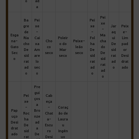
o
ad
a
Pei
Ba
Pei
Pei
xe
gre
xe
xe
Jar
Peix
-
de
-
-
aq
e-
Esga
Ma
Ria
Cai
Poleir
Fol
ui
Lim
na-
Cho
Peixe-
cha
cho
xa
o do
ha
De
pad
Gato
co
leão
do
De
Am
Mar
De
sid
or
Sec
seco
seco
De
sid
are
seco
sid
rat
Desi
o
sid
rat
lo
rat
ad
drat
rat
ad
sec
ad
o
ado
ad
o
o
o
o
Pre
gui
Pei
Cab
ços
xe
eça
a
-
-
Coraç
Pap
Bro
Roc
Chat
ão de
uço
nze
ha
a-
Laura
Desi
ad
De
Escu
u
drat
a
sid
ro
Ingên
ado
De
rat
Desi
uo