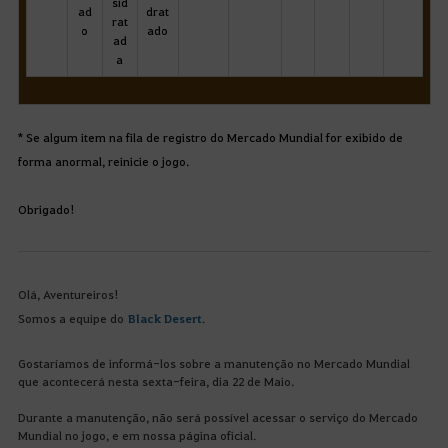
sid
ad
drat
rat
o
ado
ad
a
* Se algum item na fila de registro do Mercado Mundial for exibido de
forma anormal, reinicie o jogo.
Obrigado!
Olá, Aventureiros!
Somos a equipe do
Black Desert
.
Gostaríamos de informá-los sobre a manutenção no Mercado Mundial
que acontecerá nesta sexta-feira, dia 22 de Maio.
Durante a manutenção, não será possível acessar o serviço do Mercado
Mundial no jogo, e em nossa página oficial.