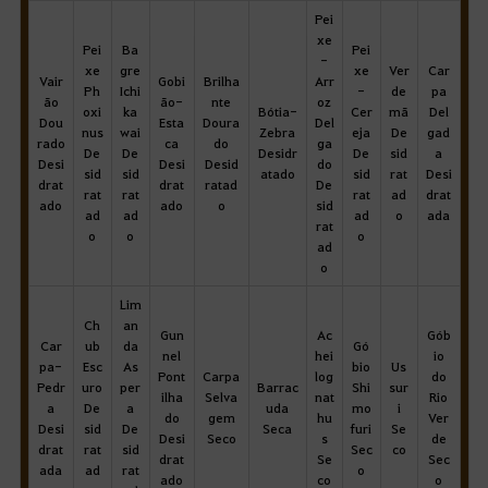
Pei
xe
Pei
Ba
Pei
-
xe
gre
xe
Ver
Car
Vair
Gobi
Brilha
Arr
Ph
Ichi
-
de
pa
ão
ão-
nte
oz
oxi
ka
Bótia-
Cer
mã
Del
Dou
Esta
Doura
Del
nus
wai
Zebra
eja
De
gad
rado
ca
do
ga
De
De
Desidr
De
sid
a
Desi
Desi
Desid
do
sid
sid
atado
sid
rat
Desi
drat
drat
ratad
De
rat
rat
rat
ad
drat
ado
ado
o
sid
ad
ad
ad
o
ada
rat
o
o
o
ad
o
Lim
Ch
an
Gun
Ac
Gób
Car
ub
da
Gó
nel
hei
io
pa-
Esc
As
bio
Us
Pont
Carpa
log
do
Pedr
uro
per
Barrac
Shi
sur
ilha
Selva
nat
Rio
a
De
a
uda
mo
i
do
gem
hu
Ver
Desi
sid
De
Seca
furi
Se
Desi
Seco
s
de
drat
rat
sid
Sec
co
drat
Se
Sec
ada
ad
rat
o
ado
co
o