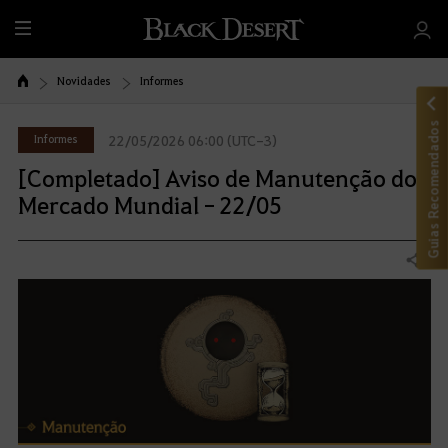
T
u
d
Novidades
Informes
o
Guias Recomendados
Informes
22/05/2026 06:00 (UTC-3)
[Completado] Aviso de Manutenção do
Mercado Mundial - 22/05
Compartilhar