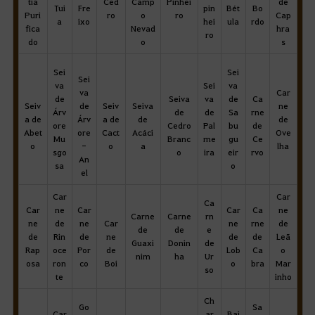
tia
Ced
Camp
Pinhei
de
Tui
Fre
pin
Bét
Bo
Puri
ro
o
ro
Cap
a
ixo
hei
ula
rdo
fica
Nevad
hra
ro
do
o
s
Sei
Sei
Sei
va
Sei
va
va
Car
de
Seiva
va
de
Ca
Seiv
de
Seiv
Seiva
ne
Árv
de
de
Sa
rne
a de
Árv
a de
de
de
ore
Cedro
Pal
bu
de
Abet
ore
Cact
Acáci
Ove
Mu
Branc
me
gu
Ce
o
-
o
a
lha
sgo
o
ira
eir
rvo
An
sa
o
el
Car
Car
Ca
Car
ne
Car
Car
Ca
ne
Carne
Carne
rn
ne
de
ne
Car
ne
rne
de
de
de
e
de
Rin
de
ne
de
de
Leã
Guaxi
Donin
de
Rap
oce
Por
de
Lob
Ca
o
nim
ha
Ur
osa
ron
co
Boi
o
bra
Mar
so
te
inho
Ch
Go
Sa
Car
ar
Bai