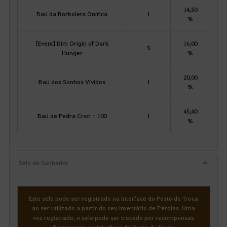
14,50
Baú da Borboleta Onírica
1
%
[Event] Dim Origin of Dark
16,00
5
Hunger
%
20,00
Baú dos Sonhos Vívidos
1
%
45,40
Baú de Pedra Cron - 100
1
%
Selo do Sonhador
Este selo pode ser registrado na Interface do Posto de Troca
ao ser utilizado a partir do seu Inventário de Pérolas. Uma
vez registrado, o selo pode ser trocado por recompensas
diretamente na Interface do Posto de Troca.