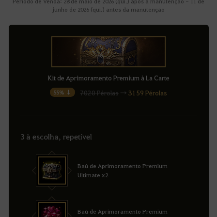
Período de Venda: 28 de maio de 2026 (qui.) após a manutenção - 11 de
junho de 2026 (qui.) antes da manutenção
Kit de Aprimoramento Premium à La Carte
7020 Pérolas
→
3159 Pérolas
55% ↓
3 à escolha, repetível
Baú de Aprimoramento Premium
Ultimate x2
Baú de Aprimoramento Premium