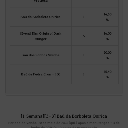
Preciosa
14,50
Baú da Borboleta Onírica
1
%
[Event] Dim Origin of Dark
16,00
5
Hunger
%
20,00
Baú dos Sonhos Vívidos
1
%
45,40
Baú de Pedra Cron - 100
1
%
[1 Semana][3+3] Baú da Borboleta Onírica
Período de Venda: 28 de maio de 2026 (qui.) após a manutenção - 4 de
junho de 2026 (qui.) antes da manutenção