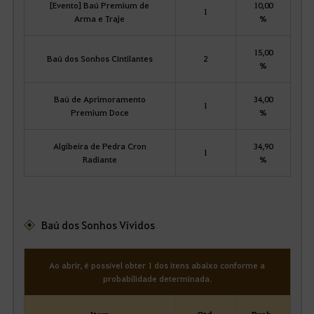
[Evento] Baú Premium de
10,00
1
Arma e Traje
%
15,00
Baú dos Sonhos Cintilantes
2
%
Baú de Aprimoramento
34,00
1
Premium Doce
%
Algibeira de Pedra Cron
34,90
1
Radiante
%
Baú dos Sonhos Vívidos
Ao abrir, é possível obter 1 dos itens abaixo conforme a
probabilidade determinada.
Item
Qtd.
Prob.