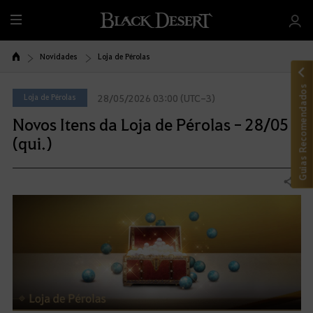
T
u
d
Novidades
Loja de Pérolas
o
Guias Recomendados
Loja de Pérolas
28/05/2026 03:00 (UTC-3)
Novos Itens da Loja de Pérolas - 28/05
(qui.)
Compartilhar