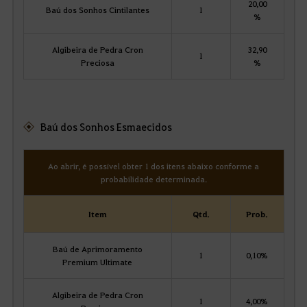
20,00
Baú dos Sonhos Cintilantes
1
%
Algibeira de Pedra Cron
32,90
1
Preciosa
%
Baú dos Sonhos Esmaecidos
Ao abrir, é possível obter 1 dos itens abaixo conforme a
probabilidade determinada.
Item
Qtd.
Prob.
Baú de Aprimoramento
1
0,10%
Premium Ultimate
Algibeira de Pedra Cron
1
4,00%