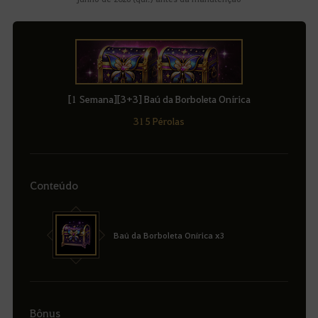
[1 Semana][3+3] Baú da Borboleta Onírica
315 Pérolas
Conteúdo
Baú da Borboleta Onírica x3
Bônus