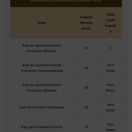
Limit
Cupons
e por
Item
Necess
Famíli
ários
a
Baú de Aprimoramento
15
1
Premium Ultimate
Baú de Aprimoramento
Sem
50
Premium Transcendental
limite
Baú de Aprimoramento
Sem
35
Premium Ultimate
limite
Sem
Baú dos Sonhos Cintilantes
20
limite
Sem
Baú da Borboleta Onírica
10
limite