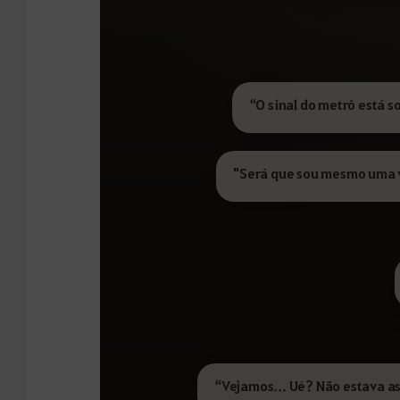
“O sinal do metrô está s
"Será que sou mesmo uma v
“Vejamos... Ué? Não estava a