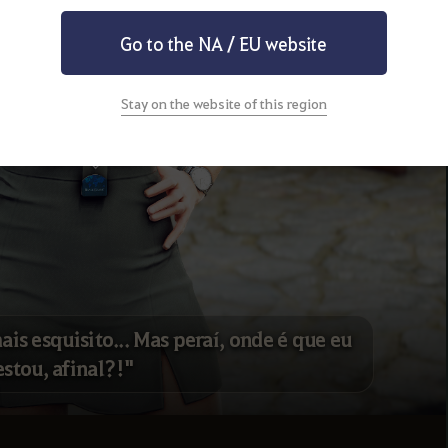
Go to the NA / EU website
Stay on the website of this region
ais esquisito... Mas peraí, onde é que eu
estou, afinal?!"