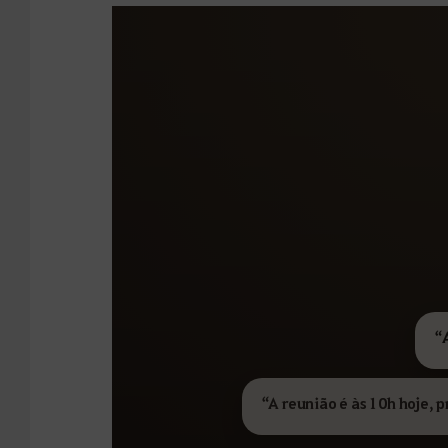
“
“A reunião é às 10h hoje, 