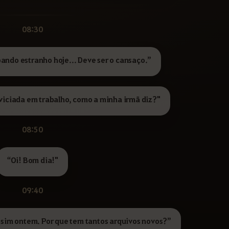
08:30
oando estranho hoje... Deve ser o cansaço.”
iciada em trabalho, como a minha irmã diz?"
08:50
“Oi! Bom dia!"
09:40
ssim ontem. Por que tem tantos arquivos novos?”