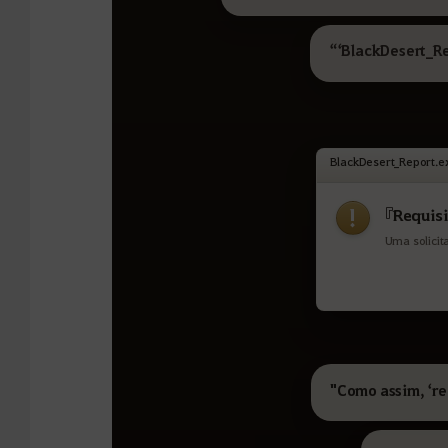
“‘BlackDesert_R
BlackDesert_Report.e
!
『Requis
Uma solicit
"Como assim, ‘re