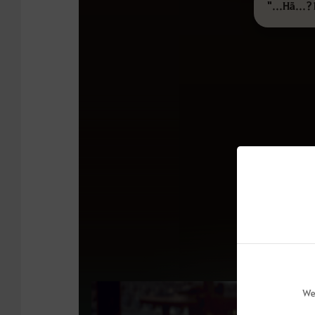
"...Hã...?
We