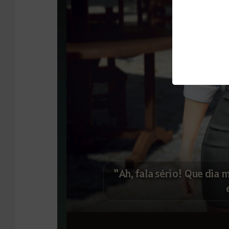
"Ah, fala sério! Que dia m