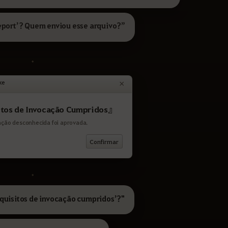
eport’? Quem enviou esse arquivo?”
.
xe
×
itos de Invocação Cumpridos』
ação desconhecida foi aprovada.
Confirmar
.
quisitos de invocação cumpridos’?"