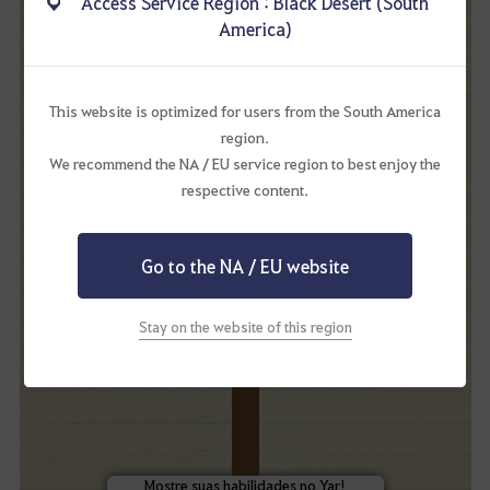
Access Service Region : Black Desert (South
America)
This website is optimized for users from the South America
region.
Batatinha Frita 123...
We recommend the NA / EU service region to best enjoy the
respective content.
Encare um desafio cheio de reflexos!
Os Aventureiros participaram de uma
animada rodada de Batatinha Frita 1, 2,
Go to the NA / EU website
3, avançando com cuidado e tentando
parar no momento exato para não
serem pegos.
Stay on the website of this region
Entre corridas, sustos e muita diversão,
o evento garantiu momentos
descontraídos para todos os
participantes!
YAR
Mostre suas habilidades no Yar!