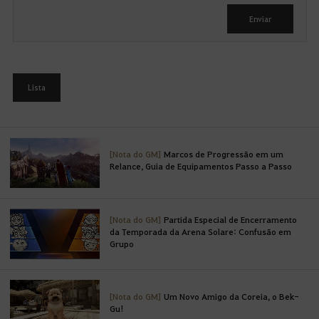
i
e
s
Enviar
r
p
o
n
í
Lista
v
e
l
a
[Nota do GM]
Marcos de Progressão em um
p
Relance, Guia de Equipamentos Passo a Passo
ó
s
f
[Nota do GM]
Partida Especial de Encerramento
a
da Temporada da Arena Solare: Confusão em
Grupo
z
e
r
L
[Nota do GM]
Um Novo Amigo da Coreia, o Bek-
Gu!
o