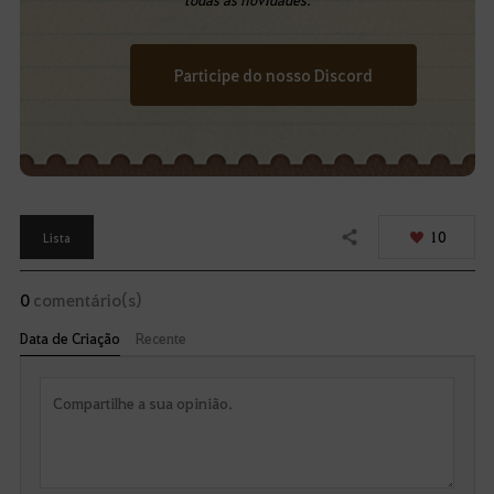
Participe do nosso Discord
10
Lista
Compartilhar
0
comentário(s)
Data de Criação
Recente
R
e
s
p
o
D
n
d