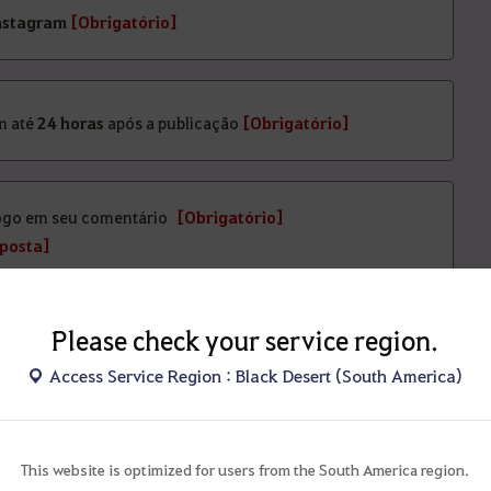
nstagram
[Obrigatório]
m até
24 horas
após a publicação
[Obrigatório]
jogo em seu comentário
[Obrigatório]
posta]
os após serem publicados não serão considerados
válidos.
Please check your service region.
unta será identificada com:
Access Service Region : Black Desert (South America)
 #9ºAniversárioBDOSA
is plataformas realizaremos os desafios!
This website is optimized for users from the South America region.