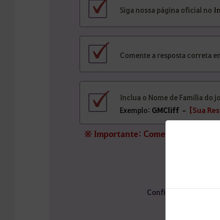
Siga nossa página oficial no
I
Comente a resposta correta e
Inclua o Nome de Família do 
Exemplo:
GMCliff –
[Sua Res
※ Importante: Comentários editad
Cada perg
🔖
Confira abaixo em qua