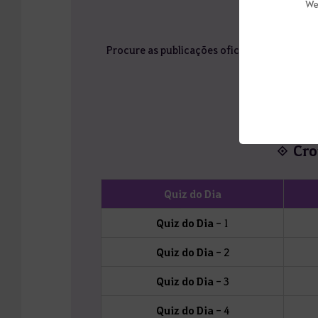
We
Procure as publicações oficiais do evento 
◈ Cro
Quiz do Dia
Quiz do Dia
- 1
Quiz do Dia
- 2
Quiz do Dia
- 3
Quiz do Dia
- 4