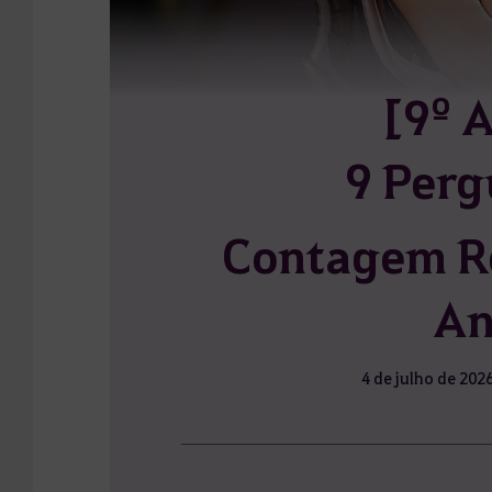
[9º 
9 Perg
Contagem Re
An
4 de julho de 2026