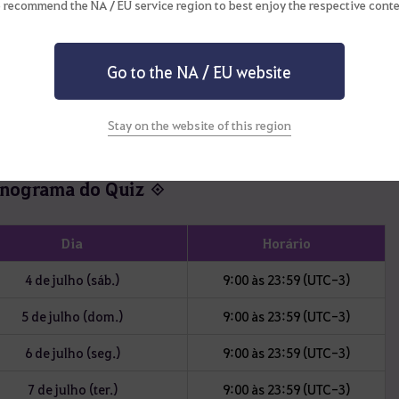
 recommend the NA / EU service region to best enjoy the respective conte
Instagram
e teste sua memória todos os dias com a tag "Quem Se Lembra?"!
Go to the NA / EU website
Stay on the website of this region
nograma do Quiz
◈
Dia
Horário
4 de julho (sáb.)
9:00 às 23:59 (UTC-3)
5 de julho (dom.)
9:00 às 23:59 (UTC-3)
6 de julho (seg.)
9:00 às 23:59 (UTC-3)
7 de julho (ter.)
9:00 às 23:59 (UTC-3)