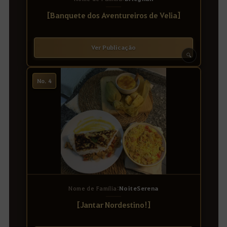
[Banquete dos Aventureiros de Velia]
Ver Publicação
🔍
No. 4
Nome de Família:
NoiteSerena
[Jantar Nordestino!]