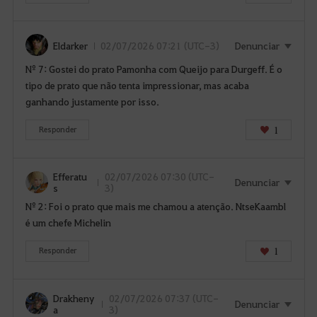
a
d
e
Eldarker
02/07/2026 07:21 (UTC-3)
Denunciar
L
Nº 7: Gostei do prato Pamonha com Queijo para Durgeff. É o
o
tipo de prato que não tenta impressionar, mas acaba
g
ganhando justamente por isso.
i
n
1
Responder
?
Efferatu
02/07/2026 07:30 (UTC-
Denunciar
s
3)
Nº 2: Foi o prato que mais me chamou a atenção. NtseKaambl
é um chefe Michelin
1
Responder
Drakheny
02/07/2026 07:37 (UTC-
Denunciar
a
3)