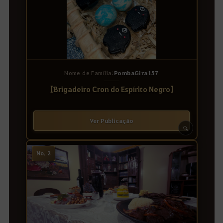
Nome de Família:
PombaGira157
[Brigadeiro Cron do Espírito Negro]
Ver Publicação
🔍
No. 2