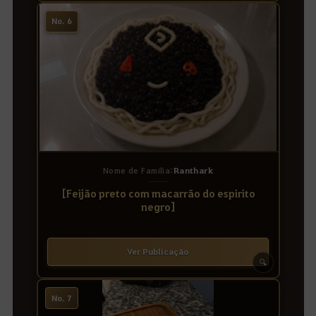
No. 6
Nome de Família:
Ranthark
[Feijão preto com macarrão do espirito
negro]
Ver Publicação
🔍
No. 7