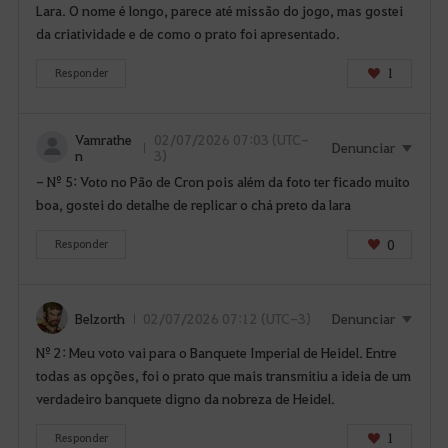
t
Lara. O nome é longo, parece até missão do jogo, mas gostei
a
da criatividade e de como o prato foi apresentado.
r
i
1
Responder
a
d
Vamrathe
02/07/2026 07:03 (UTC-
e
Denunciar
n
3)
a
- Nº 5: Voto no Pão de Cron pois além da foto ter ficado muito
c
boa, gostei do detalhe de replicar o chá preto da lara
e
s
0
Responder
s
a
r
Belzorth
02/07/2026 07:12 (UTC-3)
Denunciar
a
p
Nº 2: Meu voto vai para o Banquete Imperial de Heidel. Entre
á
todas as opções, foi o prato que mais transmitiu a ideia de um
g
verdadeiro banquete digno da nobreza de Heidel.
i
1
Responder
n