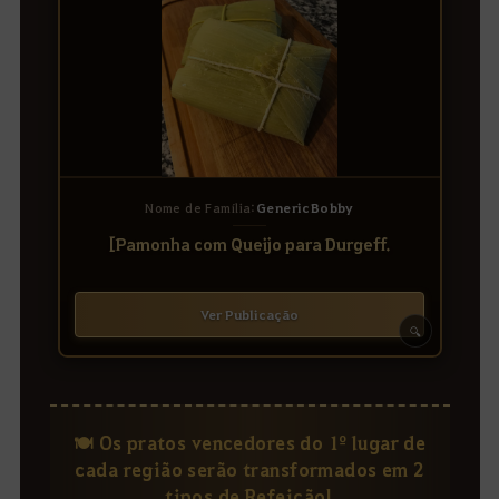
Nome de Família:
GenericBobby
[Pamonha com Queijo para Durgeff.
Ver Publicação
🔍
🍽️ Os pratos vencedores do 1º lugar de
cada região serão transformados em 2
tipos de Refeição!