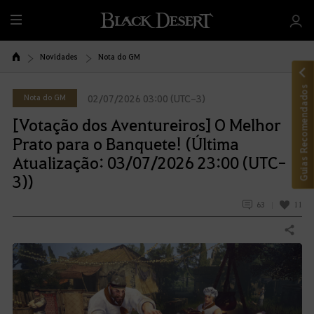
T
u
d
Novidades
Nota do GM
o
Guias Recomendados
Nota do GM
02/07/2026 03:00 (UTC-3)
[Votação dos Aventureiros] O Melhor
Prato para o Banquete! (Última
Atualização: 03/07/2026 23:00 (UTC-
3))
63
11
Compartilhar