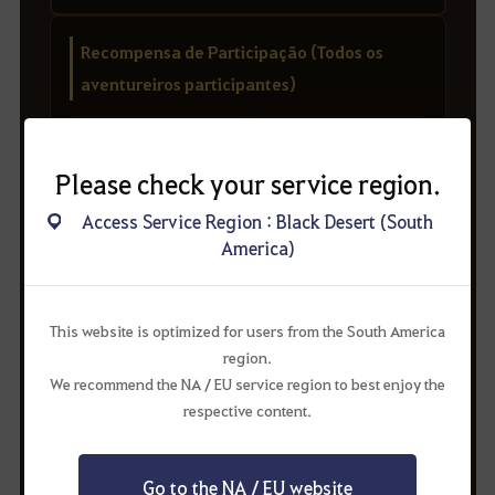
Recompensa de Participação (Todos os
aventureiros participantes)
Please check your service region.
Utensílios Culinários
Baú de Refeição Superior
Supremos
Access Service Region : Black Desert (South
America)
[Evento] Baú de Auxílio-
Aprimoramento de Vida III
This website is optimized for users from the South America
region.
We recommend the NA / EU service region to best enjoy the
* Participações que não atenderem a todas as condições
respective content.
obrigatórias poderão ser excluídas da seleção de
vencedores e do recebimento da recompensa de
participação.
Go to the NA / EU website