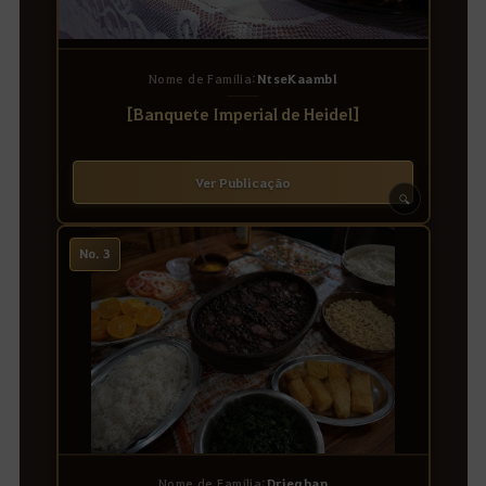
Nome de Família:
NtseKaambl
[Banquete Imperial de Heidel]
Ver Publicação
🔍
No. 3
Nome de Família:
Drieghan