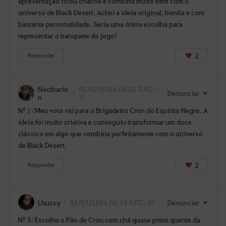
apresentação ficou criativa e combina muito bem com o
l
universo de Black Desert. Achei a ideia original, bonita e com
a
bastante personalidade. Seria uma ótima escolha para
p
representar o banquete do jogo!
ó
s
2
Responder
f
a
z
Nocthario
02/07/2026 06:22 (UTC-
Denunciar
n
3)
e
Nº 1: Meu voto vai para o Brigadeiro Cron do Espírito Negro. A
r
ideia foi muito criativa e conseguiu transformar um doce
L
clássico em algo que combina perfeitamente com o universo
o
de Black Desert.
g
i
2
Responder
n
.
G
Lhuzoy
02/07/2026 06:55 (UTC-3)
Denunciar
o
s
Nº 5: Escolho o Pão de Cron com chá quase preto quente da