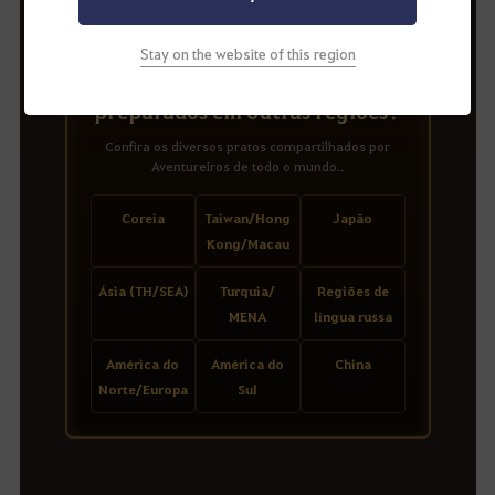
Stay on the website of this region
🌐Que banquetes foram
preparados em outras regiões?
Confira os diversos pratos compartilhados por
Aventureiros de todo o mundo..
Coreia
Taiwan/Hong
Japão
Kong/Macau
Ásia (TH/SEA)
Turquia/
Regiões de
MENA
língua russa
América do
América do
China
Norte/Europa
Sul