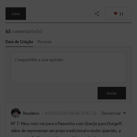
11
Lista
Compartilhar
63
comentário(s)
Data de Criação
Recente
R
e
s
p
o
D
n
d
i
e
s
Enviar
r
p
o
n
Ruudeus
02/07/2026 06:06 (UTC-3)
Denunciar
í
Nº 7: Meu voto vai para a Pamonha com Queijo para Durgeff.
v
Além de representar um prato tradicional e muito querido, a
e