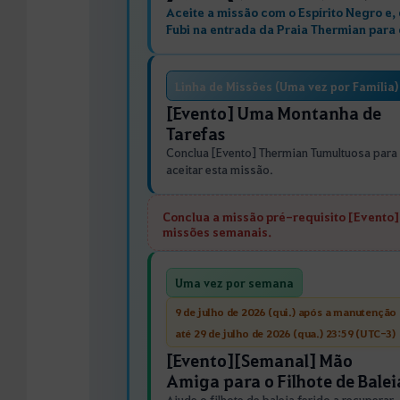
Aceite a missão com o Espírito Negro e,
Fubi na entrada da Praia Thermian para 
Linha de Missões (Uma vez por Família)
[Evento] Uma Montanha de
Tarefas
Conclua [Evento] Thermian Tumultuosa para
aceitar esta missão.
Conclua a missão pré-requisito [Evento]
missões semanais.
Uma vez por semana
9 de julho de 2026 (qui.) após a manutenção
até 29 de julho de 2026 (qua.) 23:59 (UTC-3)
[Evento][Semanal] Mão
Amiga para o Filhote de Balei
Ajude o filhote de baleia ferido a recuperar