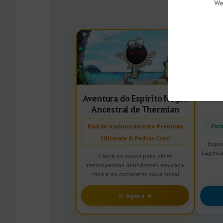
We
Pon
Aventura do Espírito Negro
Ancestral de Thermian
Pei
Baú de Aprimoramento Premium
Ultimate & Pedras Cron
Expe
Lagosta
Lance os dados para obter
recompensas abundantes em cada
casa e ao completar cada volta!
Ir Agora ➜