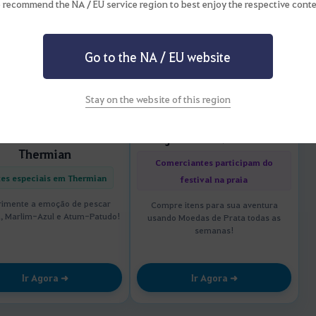
 recommend the NA / EU service region to best enjoy the respective conte
Go to the NA / EU website
Stay on the website of this region
to de Pesca da Praia
Loja Semanal de Prata
Thermian
Comerciantes participam do
xes especiais em Thermian
festival na praia
rimente a emoção de pescar
Compre itens para sua aventura
, Marlim-Azul e Atum-Patudo!
usando Moedas de Prata todas as
semanas!
Ir Agora ➜
Ir Agora ➜