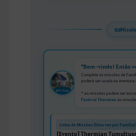
📜
Missõe
"Bem-vindo! Então v
Complete as missões de Famíl
poderá ser usada na Aventura 
NPC Fubi
* As missões podem ser enco
Festival Thermian
As missões
Linha de Missões (Uma vez por Família)
[Evento] Thermian Tumultuo