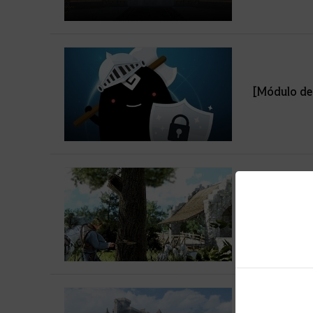
[Módulo de 
Notas da At