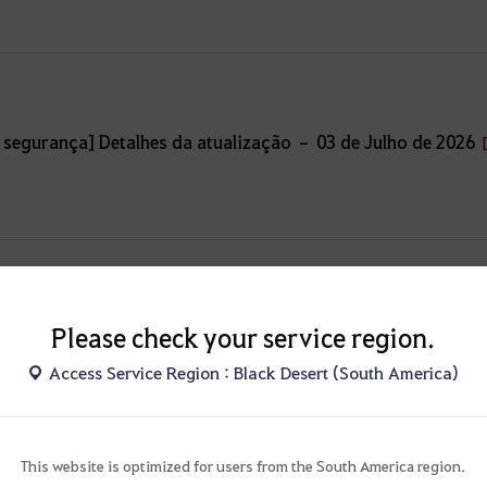
segurança] Detalhes da atualização – 03 de Julho de 2026
ualização – 02 de Julho de 2026 (qui.)
[7]
12
Please check your service region.
Access Service Region : Black Desert (South America)
This website is optimized for users from the South America region.