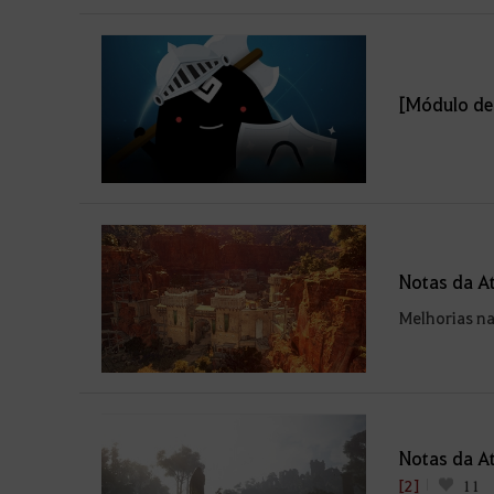
[Módulo de
Notas da At
Melhorias na
Notas da At
[2]
11