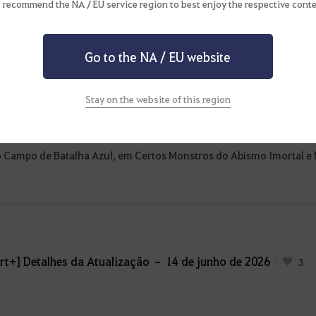
 recommend the NA / EU service region to best enjoy the respective conte
ualização – 25 de junho de 2026 (qui.)
[1]
10
s Recompensas dos Chefes de Edania e Mais!
Go to the NA / EU website
Stay on the website of this region
ualização – 18 de junho de 2026 (qui.)
[7]
12
 Campo de Batalha Azul, em Certos Monstros do Abismo Imortal e 
rt+] Detalhes da Atualização – 14 de junho de 2026
3