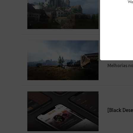
We
Notas da At
Melhoria na
Notas da At
Melhorias no
[Black Dese