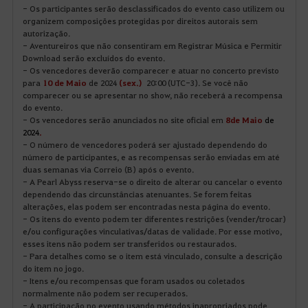
- Os participantes serão desclassificados do evento caso utilizem ou
organizem composições protegidas por direitos autorais sem
autorização.
- Aventureiros que não consentiram em Registrar Música e Permitir
Download serão excluídos do evento.
- Os vencedores deverão comparecer e atuar no concerto previsto
para
10 de Maio
de 2024
(sex.)
20:00 (UTC-3). Se você não
comparecer ou se apresentar no show, não receberá a recompensa
do evento.
- Os vencedores serão anunciados no site oficial em
8
de Maio
de
2024
.
- O número de vencedores poderá ser ajustado dependendo do
número de participantes, e as recompensas serão enviadas em até
duas semanas via Correio (B) após o evento.
- A Pearl Abyss reserva-se o direito de alterar ou cancelar o evento
dependendo das circunstâncias atenuantes. Se forem feitas
alterações, elas podem ser encontradas nesta página do evento.
- Os itens do evento podem ter diferentes restrições (vender/trocar)
e/ou configurações vinculativas/datas de validade. Por esse motivo,
esses itens não podem ser transferidos ou restaurados.
- Para detalhes como se o item está vinculado, consulte a descrição
do item no jogo.
- Itens e/ou recompensas que foram usados ou coletados
normalmente não podem ser recuperados.
- A participação no evento usando métodos inapropriados pode