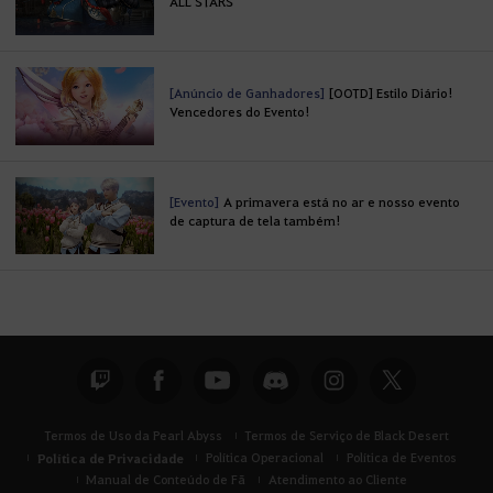
ALL STARS
[Anúncio de Ganhadores]
[OOTD] Estilo Diário!
Vencedores do Evento!
[Evento]
A primavera está no ar e nosso evento
de captura de tela também!
Termos de Uso da Pearl Abyss
Termos de Serviço de Black Desert
Política de Privacidade
Política Operacional
Política de Eventos
Manual de Conteúdo de Fã
Atendimento ao Cliente