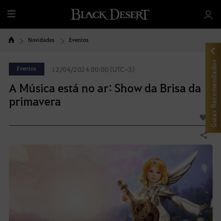
T
u
d
Novidades
Eventos
o
Guias Recomendados
Eventos
12/04/2024 00:00 (UTC-3)
A Música está no ar: Show da Brisa da
primavera
4
Compartilhar