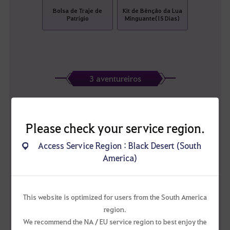
Bolsa de Traje de
Kit de Bênção da Lua
Patrigio
Minguante(15 Dias)
3 aventureiros
Please check your service region.
Access Service Region : Black Desert (South
America)
Baú de Traje Sonho de
Título Permanente
Primavera
This website is optimized for users from the South America
region.
We recommend the NA / EU service region to best enjoy the