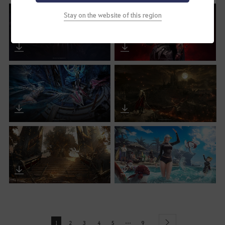
Stay on the website of this region
...
1
2
3
4
5
9