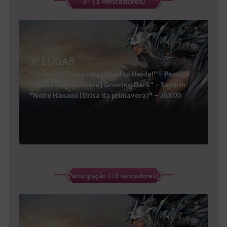
3º (3 vencedores)
3º LUGAR
"[Brisa de Primavera] Road to Heidel" - Pastilla
"[Brisa da primavera] Growing Dark" - Sayurin
"Noite Hanami [Brisa da primavera]" - JoX00
Participação (10 vencedores)