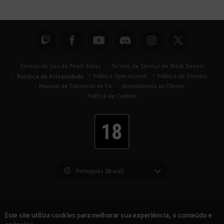
Termos de Uso da Pearl Abyss
Termos de Serviço de Black Desert
Política de Privacidade
Política Operacional
Política de Eventos
Manual de Conteúdo de Fã
Atendimento ao Cliente
Política de Cookies
Black Desert -
América do Sul
Este site utiliza cookies para melhorar sua experiência, o conteúdo e
anúncios.