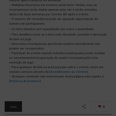
mesmo após o anúncio do vencedor.
- Múltiplas inscrições em eventos serão bem-vindas, mas as
recompensas serão dadas apenas uma vez e serão enviadas
dentro de duas semanas por Correio (B) após o evento.
- O número de vencedores pode ser ajustado dependendo do
número de participantes.
- Os itens listados sem quantidade são todos 1 quantidade.
- Para detalhes como se o item está vinculado, consulte a descrição
do item no jogo.
- Itens e/ou recompensas que foram usados normalmente não
podem ser recuperados.
- Participar do evento usando métodos inadequados pode resultar
no cancelamento/recuperação de sua(s) recompensa(s) e/ou
restrição do jogo.
- Para qualquer dúvida ou preocupação sobre o evento, entre em
contato conosco através do
[Atendimento ao Cliente]
.
- Qualquer conteúdo não mencionado nesta página está sujeito à
[Política de Eventos]
.
4
Lista
Compartilhar