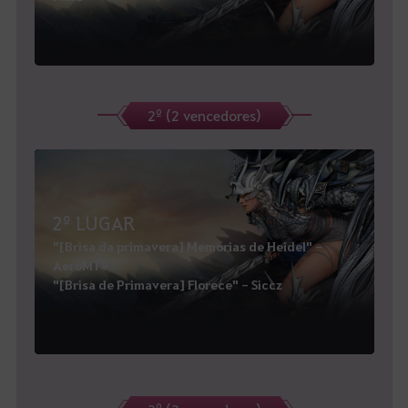
2º (2 vencedores)
2º LUGAR
"[Brisa da primavera] Memórias de Heidel" -
AeroMTV
"[Brisa de Primavera] Florece" - Siccz