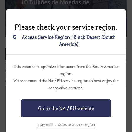
10 Bilhões de Moedas de
Prata para Novos
Saiba
Aventureiros!
Mais
Please check your service region.
02-07-2025 07:00 ~ Permanente
Access Service Region : Black Desert (South
America)
38
Lista
Compartilhar
This website is optimized for users from the South America
47
comentário(s)
region.
We recommend the NA / EU service region to best enjoy the
Data de Criação
Recente
respective content.
R
e
s
Go to the NA / EU website
p
o
D
n
d
i
Stay on the website of this region
e
s
Enviar
r