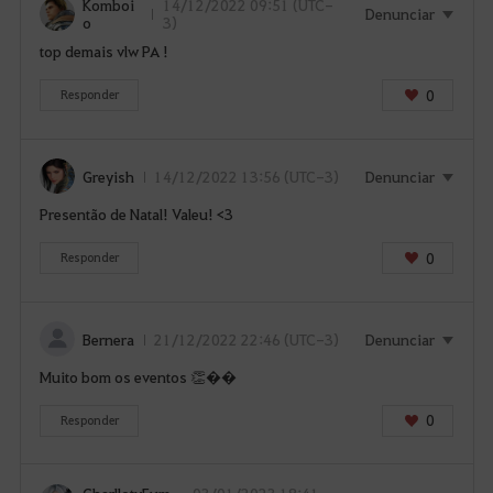
Komboi
14/12/2022 09:51 (UTC-
Denunciar
o
3)
top demais vlw PA !
0
Responder
Greyish
14/12/2022 13:56 (UTC-3)
Denunciar
Presentão de Natal! Valeu! <3
0
Responder
Bernera
21/12/2022 22:46 (UTC-3)
Denunciar
Muito bom os eventos 👏��
0
Responder
CharllotyFum
03/01/2023 18:41