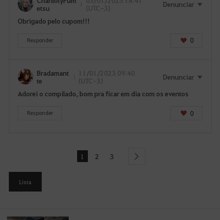
Denunciar
etsu
(UTC-3)
Obrigado pelo cupom!!!
0
Responder
Bradamant
11/01/2023 09:40
Denunciar
te
(UTC-3)
Adorei o compilado, bom pra ficar em dia com os eventos
0
Responder
1
2
3
next
Lista