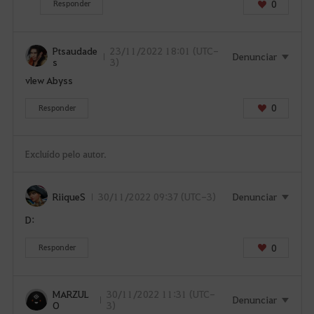
i
0
Responder
n
.
Ptsaudade
23/11/2022 18:01 (UTC-
G
Denunciar
s
3)
o
vlew Abyss
s
t
0
Responder
a
r
i
Excluído pelo autor.
a
d
e
RiiqueS
30/11/2022 09:37 (UTC-3)
Denunciar
a
D:
c
e
0
Responder
s
s
a
MARZUL
30/11/2022 11:31 (UTC-
Denunciar
O
3)
r