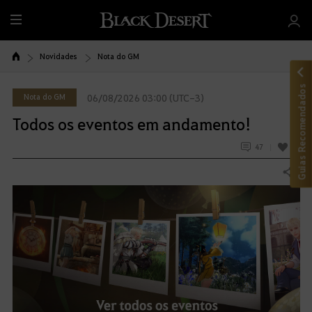
T
u
d
Novidades
Nota do GM
o
Guias Recomendados
Nota do GM
06/08/2026 03:00 (UTC-3)
Todos os eventos em andamento!
47
38
Compartilhar