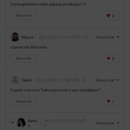
Conseguiremos mais cupons produção? s²
a
p
0
Responder
á
g
i
Mapso
30/11/2022 13:49 (UTC-3)
Denunciar
n
a
cupom não funciona
d
e
0
Responder
L
o
g
Talevi
01/12/2022 11:08 (UTC-3)
Denunciar
i
Cupom com erro "não é possível o uso simultâneo".
n
?
1
Responder
Need
14/12/2022 07:17 (UTC-
Denunciar
y
3)