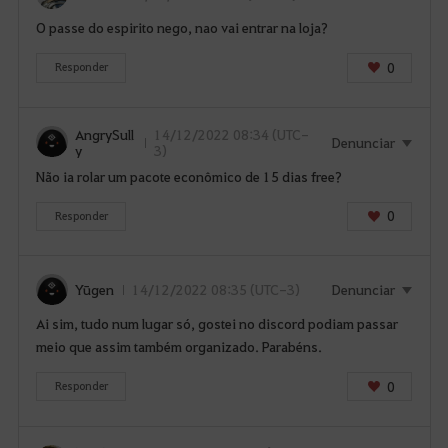
O passe do espirito nego, nao vai entrar na loja?
0
Responder
AngrySull
14/12/2022 08:34 (UTC-
Denunciar
y
3)
Não ia rolar um pacote econômico de 15 dias free?
0
Responder
Yūgen
14/12/2022 08:35 (UTC-3)
Denunciar
Ai sim, tudo num lugar só, gostei no discord podiam passar
meio que assim também organizado. Parabéns.
0
Responder