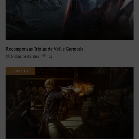
Recompensas Triplas de Vell e Garmoth
5
dias restantes
12
POPULAR