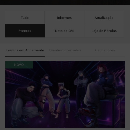
Tudo
Informes
Atualização
Eventos
Nota do GM
Loja de Pérolas
Eventos em Andamento
Eventos Encerrados
Ganhadores
NOVO