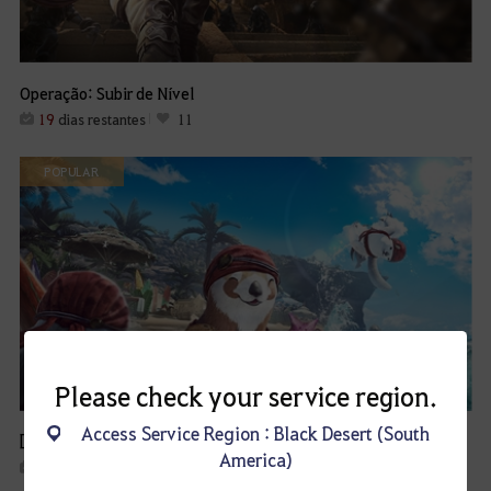
Operação: Subir de Nível
19
dias restantes
11
POPULAR
Please check your service region.
Access Service Region : Black Desert (South
[Especial de Verão] Ofertas de Pacotes e Kits
America)
5
dias restantes
11