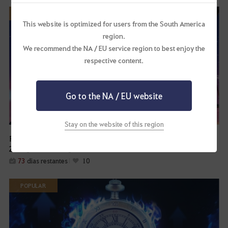
POPULAR
This website is optimized for users from the South America
region.
We recommend the NA / EU service region to best enjoy the
respective content.
Go to the NA / EU website
Stay on the website of this region
Recompensas Especiais de Login do Banquete de Heidel
2026 [PARTE 1 e 2]
73
dias restantes
10
POPULAR