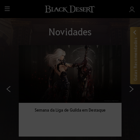
T
u
d
Novidades
o
Guias Recomendados
Semana da Liga de Guilda em Destaque