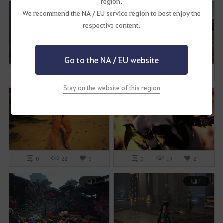
region.
1
1
We recommend the NA / EU service region to best enjoy the
respective content.
Go to the NA / EU website
0
11
0
0
12
0
Stay on the website of this region
1
1
0
22
0
0
19
2
3
1