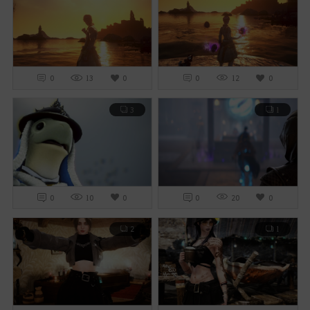
0
13
0
0
12
0
3
1
0
10
0
0
20
0
2
1