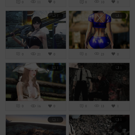
0
11
0
0
10
0
3
1
0
21
0
0
23
0
1
1
0
16
0
0
13
1
1
1