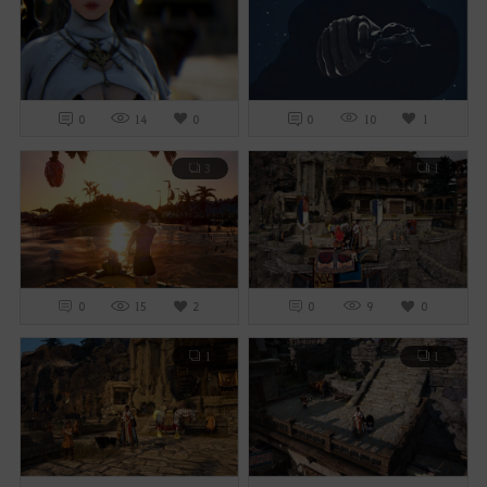
0
14
0
0
10
1
3
1
0
15
2
0
9
0
1
1