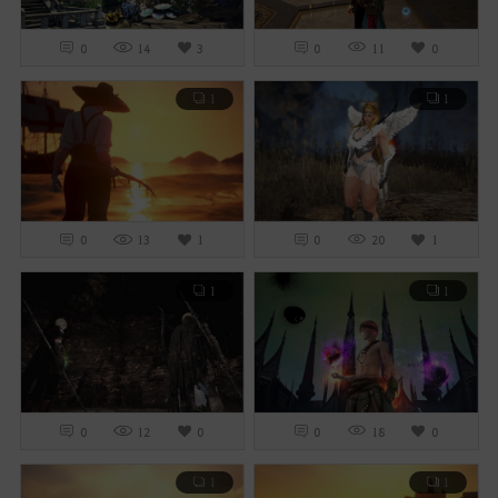
0
14
3
0
11
0
1
1
0
13
1
0
20
1
1
1
0
12
0
0
18
0
1
1