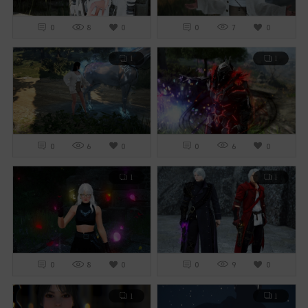
0
8
0
0
7
0
1
1
0
6
0
0
6
0
1
1
0
8
0
0
9
0
1
1