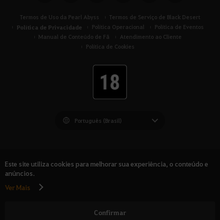
Termos de Uso da Pearl Abyss
Termos de Serviço de Black Desert
Política de Privacidade
Política Operacional
Política de Eventos
Manual de Conteúdo de Fã
Atendimento ao Cliente
Política de Cookies
Black Desert -
América do Sul
Este site utiliza cookies para melhorar sua experiência, o conteúdo e
anúncios.
Ver Mais
© Pearl Abyss Corp. All Rights Reserved.
Confirmar