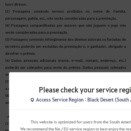
lucro
diretos
.
(3) 
Postagens
contendo
termos
proibidos
 no 
nome
 de 
Família
, 
personagem
, 
guilda
, etc., 
não
serão
consideradas
 para a 
premiação
.
(4) 
Postagens
compartilhadas
por
autores
 que 
não
joguem
 o 
jogo
não
serão
consideradas
 para a 
premiação
.
(5) 
Postagens
contendo
infringimento
 dos 
direitos
autorais
ou
furtadas
 de 
terceiros
poderão
 ser 
excluídas
 da 
premiação
 e, o 
ganhador
, 
obrigado
 a 
devolver
 o 
prêmio
.
(6) Dados 
pessoais
adicionais
 (
nome
, e-mail, 
contato
, 
endereço
, etc.) 
poderão
 ser 
coletados
 para 
envio
 do 
prêmio
. Dados 
pessoais
coletados
serão
destruídos
imediatamente
após
concluído
 o 
objetivo
 da coleta.
(7) ID e 
nome
 da rede social 
poderão
 ser 
revelados
parcialmente
durante
Please check your service reg
a 
realização
 do 
anúncio
 dos 
premiados
.
(8) Dados 
pessoais
compartilhados
serão
excluídos
por
completo
após
 o 
Access Service Region : Black Desert (South
anúncio
.
•
 As 
seguintes
regras
são
aplicadas
 para 
evento
 de Hot Time:
This website is optimized for users from the South Amer
(1) 
Bônus
 de EXP de 
Combate
não
 é 
aplicado
 a 
personagens
abaixo
 do 
We recommend the NA / EU service region to best enjoy the res
Nv. 50. 
Bônus
 de EXP de 
Habilidade
 e Vida 
não
são
influenciados
pelo