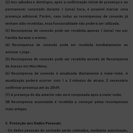
(2) Aos 
sábados
 e 
domingos
, 
após
 a 
confirmação
inicial
 de 
presença
 e 
ao
permanecer
conectado
durante
 1 (
uma
) hora, é 
possível
marcar
uma
presença
adicional
. 
Porém
, 
caso
todas
 as 
recompensas
 de 
conexão
já
tenham
sido
recebidas
, 
essa
funcionalidade
não
poder
á
 ser 
utilizada
.
(3) 
Recompensa
 de 
conexão
pode
 ser 
recebida
apenas
 1 (
uma
) 
vez
por
Família
durante
 o 
evento
.
(4) 
Recompensa
 de 
conexão
pode
 ser 
recebida
imediatamente
ao
acessar
 o 
jogo
.
(5) 
Recompensa
 de 
conexão
pode
 ser 
recebida
através
 de 
Recompensa
de 
Acesso
em
 Meu Menu.
(6) 
Recompensa
 de 
conexão
 é 
atualizada
diariamente
 à 
meia-noite
. 
A
atualização
poderá
ocorrer
 com 1 a 2 
minutos
 de 
atraso
. É 
necessário
confirmar
presença
até
às
 23h59.
(7) A 
presença
 do 
dia
 anterior 
não
será
computada
após
 a 
meia-noite
.
(8) 
Recompensa
acumulada
 é 
recebida
 a 
começar
pelas
recompensas
mais
antigas
.
5. 
Proteção
aos
 Dados 
Pessoais
•
Os
 dados 
pessoais
 do 
sorteado
serão
coletados
, 
mediante
autorização
, 