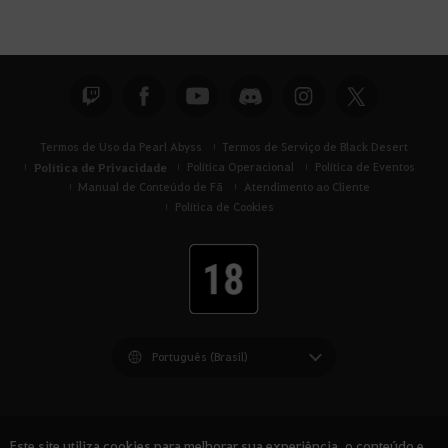
Termos de Uso da Pearl Abyss
Termos de Serviço de Black Desert
Política de Privacidade
Política Operacional
Política de Eventos
Manual de Conteúdo de Fã
Atendimento ao Cliente
Política de Cookies
Black Desert -
América do Sul
Este site utiliza cookies para melhorar sua experiência, o conteúdo e