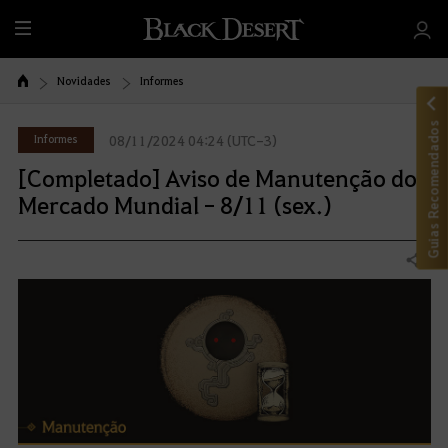
T
u
d
Novidades
Informes
o
Guias Recomendados
Informes
08/11/2024 04:24 (UTC-3)
[Completado] Aviso de Manutenção do
Mercado Mundial - 8/11 (sex.)
Compartilhar