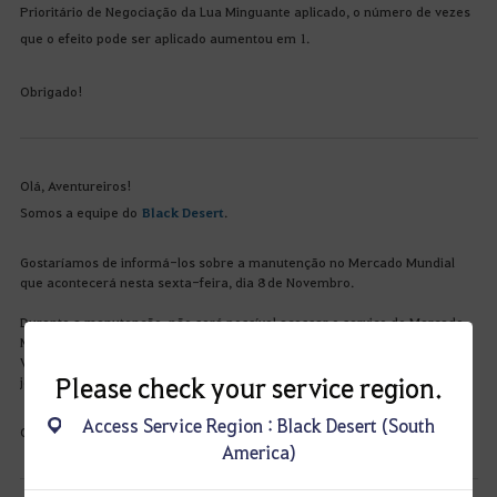
Prioritário de Negociação da Lua Minguante aplicado, o número de vezes
que o efeito pode ser aplicado aumentou em 1.
Obrigado!
Olá, Aventureiros!
Somos a equipe do
Black Desert
.
Gostaríamos de informá-los sobre a manutenção no Mercado Mundial
que acontecerá nesta sexta-feira, dia 8 de Novembro.
Durante a manutenção, não será possível acessar o serviço do Mercado
Mundial no jogo, e em nossa página oficial.
Verifique as informações abaixo para que não haja inconveniências ao
Please check your service region.
jogar.
Access Service Region : Black Desert (South
Obrigado!
America)