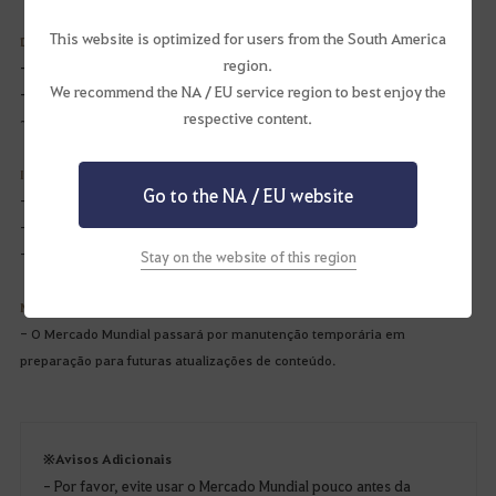
This website is optimized for users from the South America
Detalhes da Manutenção do Mercado Mundial
region.
- Serviço(s) Afetado(s):
Mercado Mundial e Mercado Mundial na Web
We recommend the NA / EU service region to best enjoy the
- Horário da Manutenção:
8 de Novembro de 2024 (sex.) às 05:50 UTC-3
respective content.
~ (Aproximadamente 30 minutos)
Impacto da Manutenção
Go to the NA / EU website
- O Mercado Mundial no jogo estará indisponível.
- O Mercado Mundial na web estará indisponível.
- Não é possível transferir itens do Armazém da Web para o jogo
Stay on the website of this region
Motivo da Manutenção
- O Mercado Mundial passará por manutenção temporária em
preparação para futuras atualizações de conteúdo.
※ Avisos Adicionais
- Por favor, evite usar o Mercado Mundial pouco antes da