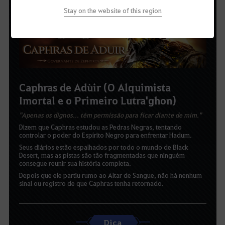
Stay on the website of this region
Caphras de Adùir (O Alquimista
Imortal e o Primeiro Lutra'ghon)
"Apenas os dignos... têm permissão para ficar diante de mim."
Dizem que Caphras estudou as Pedras Negras, tentando
controlar o poder do Espírito Negro para enfrentar Hadum.
Seus diários estão espalhados por todo o mundo de Black
Desert, mas as pistas são tão fragmentadas que ninguém
consegue reunir sua história completa.
Depois que ele partiu rumo ao Altar de Sangue, não há nenhum
sinal ou registro de que Caphras tenha retornado.
Dica