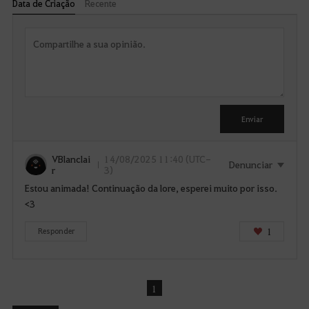
Data de Criação
Recente
R
e
s
p
o
D
n
d
i
e
s
Enviar
r
p
o
VBlanclai
14/08/2025 11:40 (UTC-
n
Denunciar
r
3)
í
Estou animada! Continuação da lore, esperei muito por isso.
v
<3
e
l
1
Responder
a
p
ó
1
s