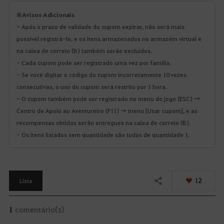
※Avisos Adicionais
- Após o prazo de validade do cupom expirar, não será mais
possível registrá-lo, e os itens armazenados no armazém virtual e
na caixa de correio (B) também serão excluídos.
- Cada cupom pode ser registrado uma vez por família.
- Se você digitar o código do cupom incorretamente 10 vezes
consecutivas, o uso do cupom será restrito por 1 hora.
- O cupom também pode ser registrado no menu do jogo (ESC) →
Centro de Apoio ao Aventureiro (F11) → menu [Usar cupom], e as
recompensas obtidas serão entregues na caixa de correio (B).
- Os itens listados sem quantidade são todos de quantidade 1.
12
Lista
Compartilhar
1
comentário(s)