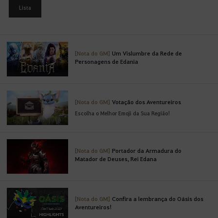
f
Lista
a
z
e
r
[Nota do GM]
Um Vislumbre da Rede de
L
Personagens de Edania
o
g
i
n
[Nota do GM]
Votação dos Aventureiros
.
Escolha o Melhor Emoji da Sua Região!
G
o
s
[Nota do GM]
Portador da Armadura do
t
Matador de Deuses, Rei Edana
a
r
i
[Nota do GM]
Confira a lembrança do Oásis dos
a
Aventureiros!
d