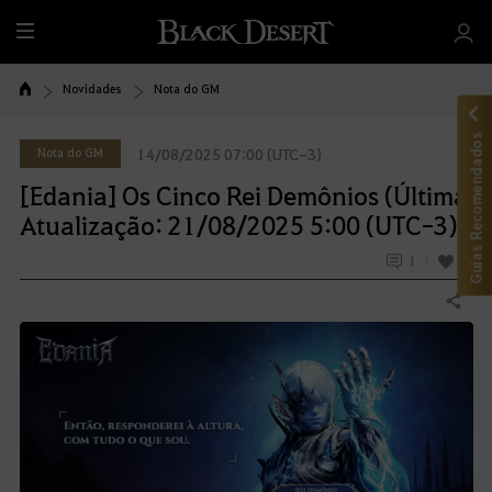
T
u
d
Novidades
Nota do GM
o
Guias Recomendados
Nota do GM
14/08/2025 07:00 (UTC-3)
[Edania] Os Cinco Rei Demônios (Última
Atualização: 21/08/2025 5:00 (UTC-3))
1
12
Compartilhar