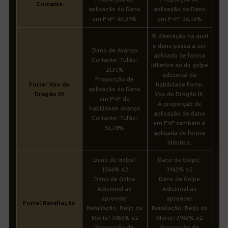
Cortante
aplicação do Dano
aplicação do Dano
em PvP: 43,39%
em PvP: 36,16%
※ Alteração na qual
o dano passa a ser
Dano de Avanço
aplicado de forma
Cortante: Tufão:
idêntica ao do golpe
2131%
adicional da
Proporção de
Forte: Voo do
habilidade Forte:
aplicação do Dano
Dragão III
Voo do Dragão III.
em PvP da
A proporção de
habilidade Avanço
aplicação do dano
Cortante: Tufão:
em PvP também é
51,78%
aplicada de forma
idêntica.
Dano de Golpe:
Dano de Golpe:
1546% x2
3943% x2
Dano de Golpe
Dano de Golpe
Adicional ao
Adicional ao
aprender
aprender
Forte: Retaliação
Retaliação: Beijo da
Retaliação: Beijo da
Morte: 3866% x2
Morte: 3943% x2
Proporção de
Proporção de