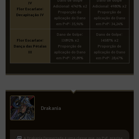
IV
Adicional: 4743% x2
Adicional: 4980% x2
Flor Escarlate:
Proporção de
Proporção de
Decapitação IV
aplicação do Dano
aplicação do Dano
em PvP: 35,96%
em PvP: 34,24%
Dano de Golpe:
Dano de Golpe:
Flor Escarlate:
13892% x2
14587% x2
Dança das Pétalas
Proporção de
Proporção de
III
aplicação do Dano
aplicação do Dano
em PvP: 29,89%
em PvP: 28,47%
Drakania
A Drakania Despertada é uma classe que, no PvE, precisa