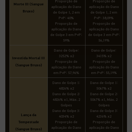
Proporção de
Proporção de
Morte III (Sangue
aplicação do Dano
aplicação do Dano
Bruxo)
de Golpe 1, 2 em
de Golpe 1, 2 em
PvP: 40%
PvP: 38,09%
Proporção de
Proporção de
aplicação do Dano
aplicação do Dano
de Golpe 3 em PvP:
de Golpe 3 em PvP:
59%
56,19%
Dano de Golpe:
Dano de Golpe:
3252% x2
3415% x2
Investida Mortal III
Proporção de
Proporção de
(Sangue Bruxo)
aplicação do Dano
aplicação do Dano
em PvP: 57,96%
em PvP: 55,19%
Dano de Golpe 1:
Dano de Golpe 1:
4826% x2
5067% x2
Dano de Golpe 2:
Dano de Golpe 2:
4826% x1, Máx. 2
5067% x1, Máx. 2
Golpes
Golpes
Dano de Golpe 3:
Dano de Golpe 3:
Lança da
4034% x2
4236% x2
Tempestade
Proporção de
Proporção de
aplicação do Dano
aplicação do Dano
(Sangue Bruxo)