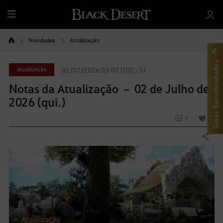
T
u
d
Novidades
Atualização
o
Guias Recomendados
Atualização
02/07/2026 03:00 (UTC-3)
Notas da Atualização – 02 de Julho de
2026 (qui.)
7
12
Compartilhar