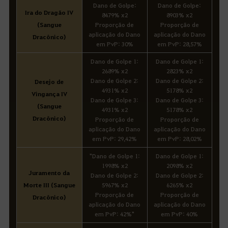
Dano de Golpe:
Dano de Golpe:
Ira do Dragão IV
8479% x2
8903% x2
(Sangue
Proporção de
Proporção de
aplicação do Dano
aplicação do Dano
Dracônico)
em PvP: 30%
em PvP: 28,57%
Dano de Golpe 1:
Dano de Golpe 1:
2689% x2
2823% x2
Dano de Golpe 2:
Dano de Golpe 2:
Desejo de
4931% x2
5178% x2
Vingança IV
Dano de Golpe 3:
Dano de Golpe 3:
(Sangue
4931% x2
5178% x2
Dracônico)
Proporção de
Proporção de
aplicação do Dano
aplicação do Dano
em PvP: 29,42%
em PvP: 28,02%
"Dano de Golpe 1:
Dano de Golpe 1:
1998% x2
2098% x2
Juramento da
Dano de Golpe 2:
Dano de Golpe 2:
Morte III (Sangue
5967% x2
6265% x2
Proporção de
Proporção de
Dracônico)
aplicação do Dano
aplicação do Dano
em PvP: 42%"
em PvP: 40%