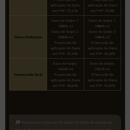
aplicação do Dano
aplicação do Dano
em PvP: 57,41%
em PvP: 39,4%
Dano de Golpe 1:
Dano de Golpe 1:
3084% x2
3886% x2
Dano de Golpe 2:
Dano de Golpe 2:
Vento Ondulante
3084% x2
3886% x2
Proporção de
Proporção de
aplicação do Dano
aplicação do Dano
em PvP: 43,15%
em PvP: 34,24%
Dano de Golpe:
Dano de Golpe:
3442% x4
3821% x4
Tempestade Real
Proporção de
Proporção de
aplicação do Dano
aplicação de Dano
em PvP: 60,65%
em PvP: 54,63%
Reduzimos o intervalo de golpes do efeito de espada de
vento do Musah Despertar para garantir que, na maioria das