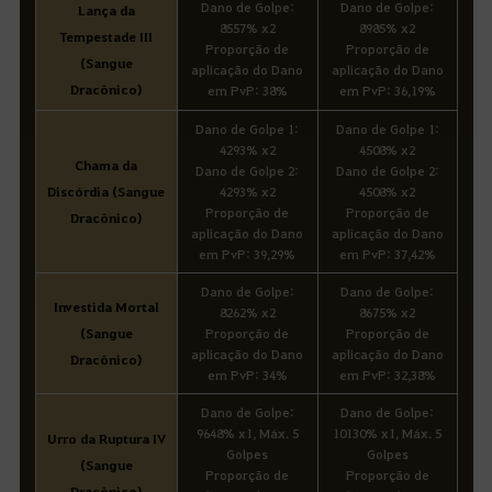
Dano de Golpe:
Dano de Golpe:
Lança da
8557% x2
8985% x2
Tempestade III
Proporção de
Proporção de
(Sangue
aplicação do Dano
aplicação do Dano
Dracônico)
em PvP: 38%
em PvP: 36,19%
Dano de Golpe 1:
Dano de Golpe 1:
4293% x2
4508% x2
Chama da
Dano de Golpe 2:
Dano de Golpe 2:
Discórdia (Sangue
4293% x2
4508% x2
Proporção de
Proporção de
Dracônico)
aplicação do Dano
aplicação do Dano
em PvP: 39,29%
em PvP: 37,42%
Dano de Golpe:
Dano de Golpe:
Investida Mortal
8262% x2
8675% x2
(Sangue
Proporção de
Proporção de
aplicação do Dano
aplicação do Dano
Dracônico)
em PvP: 34%
em PvP: 32,38%
Dano de Golpe:
Dano de Golpe:
9648% x1, Máx. 5
10130% x1, Máx. 5
Urro da Ruptura IV
Golpes
Golpes
(Sangue
Proporção de
Proporção de
Dracônico)