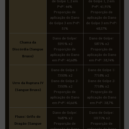
de Golpe 1, 2 em
de Golpe 1, 2 em
PvP: 44%
PvP: 41,91%
Proporção de
Proporção de
aplicação do Dano
aplicação do Dano
de Golpe 3 em PvP:
de Golpe 3 em PvP:
51%
48,57%
Dano de Golpe:
Dano de Golpe:
Chama da
5591% x2
5871% x2
Discórdia (Sangue
Proporção de
Proporção de
aplicação do Dano
aplicação do Dano
Bruxo)
em PvP: 40,68%
em PvP: 38,74%
Dano de Golpe 1:
Dano de Golpe 1:
7350% x2
7718% x2
Dano de Golpe 2:
Dano de Golpe 2:
Urro da Ruptura IV
7350% x2
7718% x2
(Sangue Bruxo)
Proporção de
Proporção de
aplicação do Dano
aplicação do Dano
em PvP: 40,66%
em PvP: 38,7%
Dano de Golpe:
Dano de Golpe:
Fluxo: Grifo do
9687% x2
10171% x2
Dragão (Sangue
Proporção de
Proporção de
aplicação do Dano
aplicação do Dano