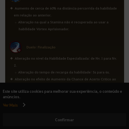
Aumento de cerca de 60% na distância percorrida da habilidade
em relação ao anterior.
Alteração na qual a Stamina não é recuperada ao usar a
habilidade Vórtex Aprisionador.
Duelo: Finalização
Alteração no nível da Habilidade Especializada: de Nv. 1 para Nv.
2.
Alteração do tempo de recarga da habilidade: 5s para 6s.
Alteração no efeito de Aumento da Chance de Acerto Crítico ao
utilizar a habilidade: de 24% para 40% por 10s.
Este site utiliza cookies para melhorar sua experiência, o conteúdo e
anúncios.
Ordem da Capitã: Iniciar!
Ver Mais
Alteração do tempo de recarga da habilidade: de 12s para 10s.
Confirmar