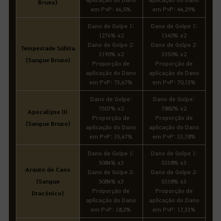
Bruxo)
em PvP: 46,5%
em PvP: 44,29%
Dano de Golpe 1:
Dano de Golpe 1:
1276% x2
1340% x2
Dano de Golpe 2:
Dano de Golpe 2:
Tempestade Súbita
3190% x2
3350% x2
(Sangue Bruxo)
Proporção de
Proporção de
aplicação do Dano
aplicação do Dano
em PvP: 73,67%
em PvP: 70,15%
Dano de Golpe:
Dano de Golpe:
7507% x2
7882% x2
Apocalipse III
Proporção de
Proporção de
(Sangue Bruxo)
aplicação do Dano
aplicação do Dano
em PvP: 35,47%
em PvP: 33,78%
Dano de Golpe 1:
Dano de Golpe 1:
5084% x3
5338% x3
Arauto do Caos
Dano de Golpe 2:
Dano de Golpe 2:
(Sangue
5084% x3
5338% x3
Proporção de
Proporção de
Dracônico)
aplicação do Dano
aplicação do Dano
em PvP: 18,2%
em PvP: 17,33%