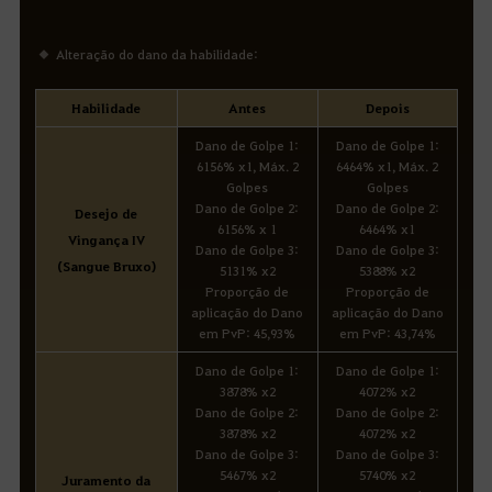
Alteração do dano da habilidade:
Habilidade
Antes
Depois
Dano de Golpe 1:
Dano de Golpe 1:
6156% x1, Máx. 2
6464% x1, Máx. 2
Golpes
Golpes
Dano de Golpe 2:
Dano de Golpe 2:
Desejo de
6156% x 1
6464% x1
Vingança IV
Dano de Golpe 3:
Dano de Golpe 3:
(Sangue Bruxo)
5131% x2
5388% x2
Proporção de
Proporção de
aplicação do Dano
aplicação do Dano
em PvP: 45,93%
em PvP: 43,74%
Dano de Golpe 1:
Dano de Golpe 1:
3878% x2
4072% x2
Dano de Golpe 2:
Dano de Golpe 2:
3878% x2
4072% x2
Dano de Golpe 3:
Dano de Golpe 3:
5467% x2
5740% x2
Juramento da