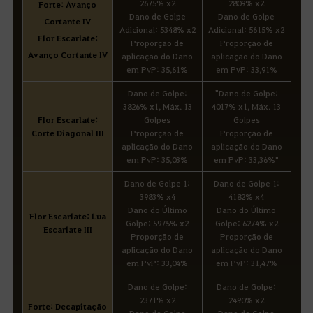
2675% x2
2809% x2
Forte: Avanço
Dano de Golpe
Dano de Golpe
Cortante IV
Adicional: 5348% x2
Adicional: 5615% x2
Flor Escarlate:
Proporção de
Proporção de
Avanço Cortante IV
aplicação do Dano
aplicação do Dano
em PvP: 35,61%
em PvP: 33,91%
Dano de Golpe:
"Dano de Golpe:
3826% x1, Máx. 13
4017% x1, Máx. 13
Flor Escarlate:
Golpes
Golpes
Corte Diagonal III
Proporção de
Proporção de
aplicação do Dano
aplicação do Dano
em PvP: 35,03%
em PvP: 33,36%"
Dano de Golpe 1:
Dano de Golpe 1:
3983% x4
4182% x4
Dano do Último
Dano do Último
Flor Escarlate: Lua
Golpe: 5975% x2
Golpe: 6274% x2
Escarlate III
Proporção de
Proporção de
aplicação do Dano
aplicação do Dano
em PvP: 33,04%
em PvP: 31,47%
Dano de Golpe:
Dano de Golpe:
2371% x2
2490% x2
Forte: Decapitação
Dano de Golpe
Dano de Golpe