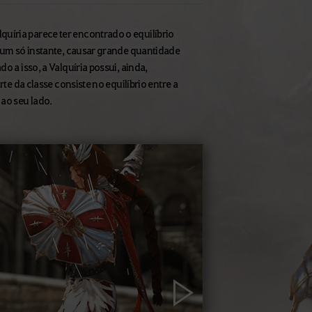
uíria parece ter encontrado o equilíbrio
m um só instante, causar grande quantidade
o a isso, a Valquíria possui, ainda,
rte da classe consiste no equilíbrio entre a
 ao seu lado.