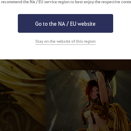
 recommend the NA / EU service region to best enjoy the respective conte
O Despertar da Valquíria maneja a Lança, u
Go to the NA / EU website
característico. Com seus atributos de defes
defesa mais eficaz que qualquer outra class
habilidades da Valquíria podem não ser muit
Stay on the website of this region
suficiente para qualquer obstáculo que enc
realizar um de seus ataques, a Valquíria re