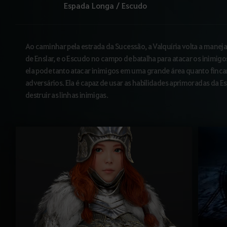
Espada Longa / Escudo
Ao caminhar pela estrada da Sucessão, a Valquíria volta a manej
de Enslar, e o Escudo no campo de batalha para atacar os inimigos
ela pode tanto atacar inimigos em uma grande área quanto finca
adversários. Ela é capaz de usar as habilidades aprimoradas da 
destruir as linhas inimigas.