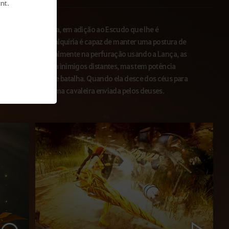
nt.
ma lança gigantesca, em adição ao Escudo que lhe é
a aprimorados, a Valquíria é capaz de manter uma postura de
e. Focadas principalmente na perfuração usando a Lança, as
o eficientes contra inimigos distantes, mas tem potência
ontrar no campo de batalha. Quando ela desce dos céus para
mete à imagem de uma cavaleira enviada pelos deuses.