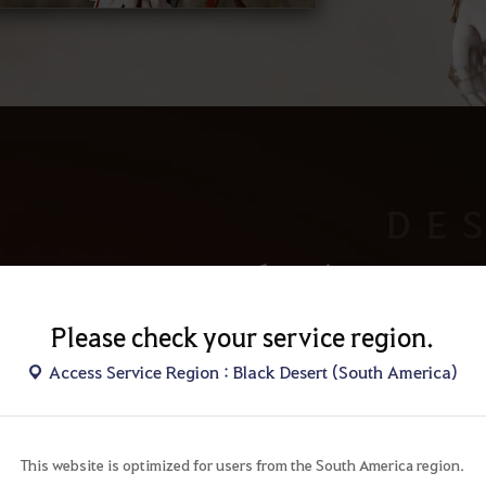
DE
Justiça na me
Que seja feit
Please check your service region.
Access Service Region : Black Desert (South America)
Arma do Despertar
Lança
This website is optimized for users from the South America region.