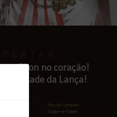
SPERTAR
nte, Elion no coração!
a a vontade da Lança!
Tipo de Combate
Corpo-a-Corpo