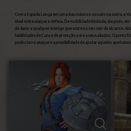
Com a Espada Longa em uma das mãos e o escudo na outra, a Valq
ideal entre ataque e defesa. De mobilidade limitada, ela pode, e
de dano a qualquer inimigo que entre no seu raio de alcance. Aliad
habilidades de Cura e de proteção a si e a seus aliados. O ponto fo
potência no ataque e a possibilidade de ajudar aqueles que lutam