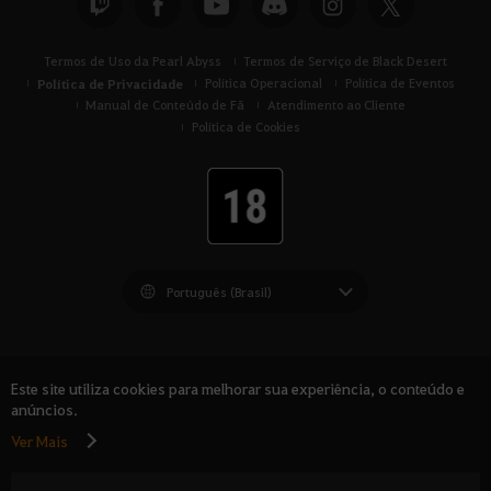
Termos de Uso da Pearl Abyss
Termos de Serviço de Black Desert
Política de Privacidade
Política Operacional
Política de Eventos
Manual de Conteúdo de Fã
Atendimento ao Cliente
Política de Cookies
Black Desert -
América do Sul
Este site utiliza cookies para melhorar sua experiência, o conteúdo e
anúncios.
Ver Mais
© Pearl Abyss Corp. All Rights Reserved.