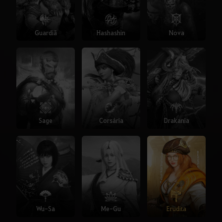
Guardiã
Hashashin
Nova
Sage
Corsária
Drakania
Wu-Sa
Me-Gu
Erudita