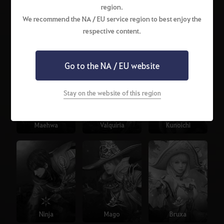
region.
We recommend the NA / EU service region to best enjoy the
respective content.
Berserker
Domadora
Musah
Go to the NA / EU website
Stay on the website of this region
Maehwa
Valquíria
Kunoichi
Ninja
Mago
Bruxa