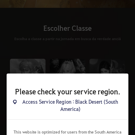
Escolher Classe
Escolha a classe a partir na jornada em busca da verdade anciã
Please check your service region.
Access Service Region : Black Desert (South
Guerreiro
Caçadora
Feiticeira
America)
This website is optimized for users from the South America