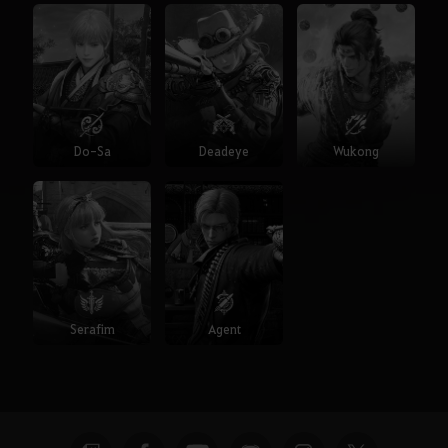
Do-Sa
Deadeye
Wukong
Serafim
Agent