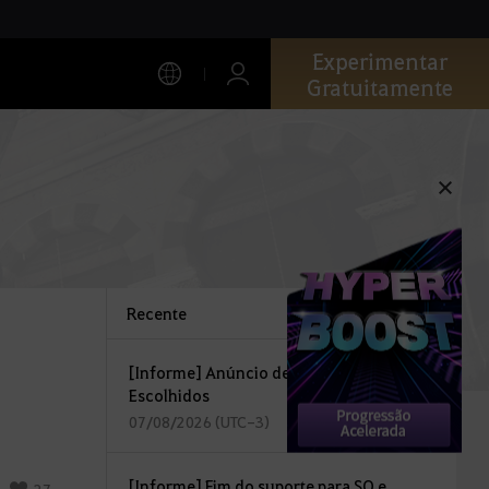
Experimentar
Gratuitamente
Recente
[Informe] Anúncio de Embaixadores
Escolhidos
07/08/2026 (UTC-3)
[Informe] Fim do suporte para SO e