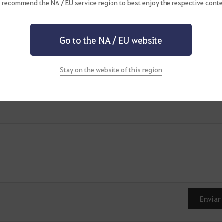
 recommend the NA / EU service region to best enjoy the respective conte
Go to the NA / EU website
Stay on the website of this region
D
i
s
p
Enviar
o