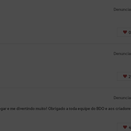
n
í
Denuncia
v
e
l
0
a
p
Denuncia
ó
s
f
2
a
z
e
Denuncia
r
L
jogar e me divertindo muito! Obrigado a toda equipe do BDO e aos criadore
o
g
4