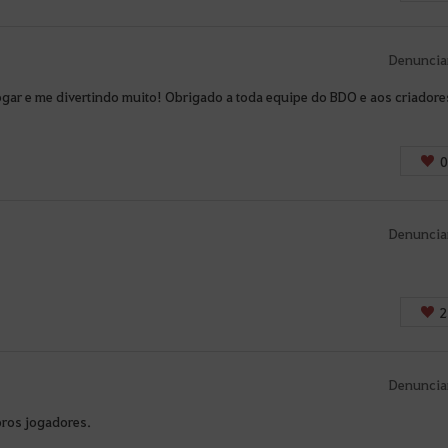
i
n
.
Denuncia
G
jogar e me divertindo muito! Obrigado a toda equipe do BDO e aos criadore
o
s
t
0
a
r
i
Denuncia
a
d
e
2
a
c
Denuncia
e
s
pros jogadores.
s