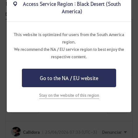
Access Service Region : Black Desert (South
15
comentário(s)
America)
Data de Criação
Recente
R
e
This website is optimized for users from the South America
s
region.
p
o
We recommend the NA / EU service region to best enjoy the
D
n
respective content.
d
i
e
s
Enviar
r
p
Go to the NA / EU website
o
Miscena
25/06/2026 06:49 (UTC-
n
Denunciar
s
3)
í
Stay on the website of this region
hot time? coisa boaa
v
e
4
Responder
l
a
p
Callidora
25/06/2026 07:33 (UTC-3)
Denunciar
ó