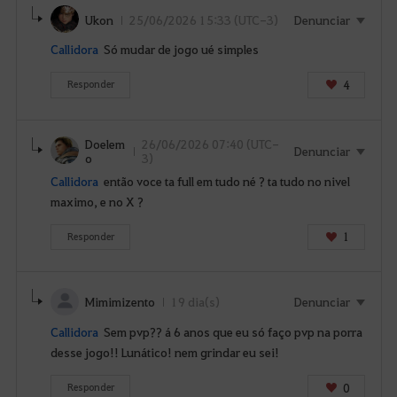
a
Ukon
25/06/2026 15:33 (UTC-3)
Denunciar
d
e
Callidora
Só mudar de jogo ué simples
a
4
c
Responder
e
s
Doelem
26/06/2026 07:40 (UTC-
s
Denunciar
o
3)
a
Callidora
então voce ta full em tudo né ? ta tudo no nivel
r
maximo, e no X ?
a
p
1
Responder
á
g
i
Mimimizento
19 dia(s)
Denunciar
n
a
Callidora
Sem pvp?? á 6 anos que eu só faço pvp na porra
d
desse jogo!! Lunático! nem grindar eu sei!
e
0
Responder
L