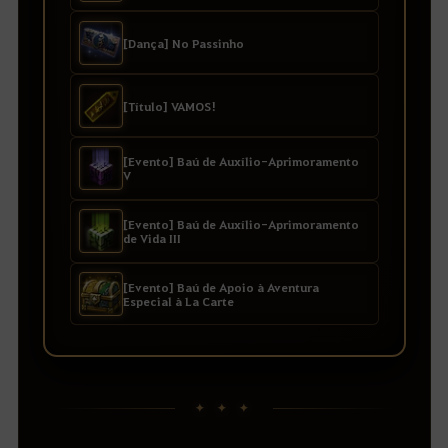
[Dança] No Passinho
[Título] VAMOS!
[Evento] Baú de Auxílio-Aprimoramento
V
[Evento] Baú de Auxílio-Aprimoramento
de Vida III
[Evento] Baú de Apoio à Aventura
Especial à La Carte
✦ ✦ ✦