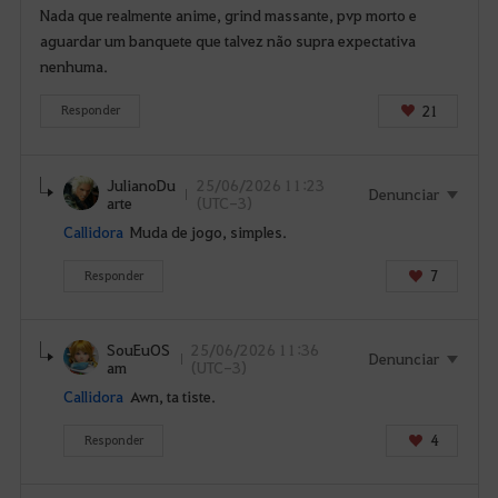
Nada que realmente anime, grind massante, pvp morto e
s
aguardar um banquete que talvez não supra expectativa
f
nenhuma.
a
z
21
Responder
e
r
L
JulianoDu
25/06/2026 11:23
Denunciar
o
arte
(UTC-3)
g
Callidora
Muda de jogo, simples.
i
n
7
Responder
.
G
SouEuOS
25/06/2026 11:36
o
Denunciar
am
(UTC-3)
s
Callidora
Awn, ta tiste.
t
a
4
Responder
r
i