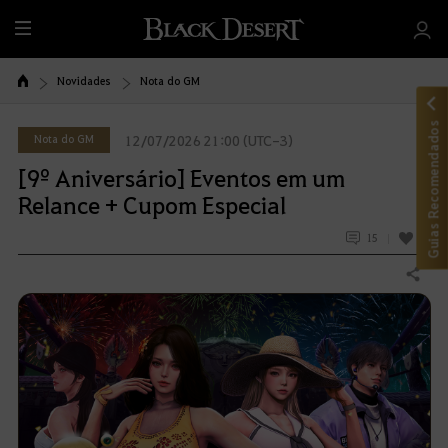
T
u
d
Novidades
Nota do GM
o
Guias Recomendados
Nota do GM
12/07/2026 21:00 (UTC-3)
[9º Aniversário] Eventos em um
Relance + Cupom Especial
15
12
Compartilhar