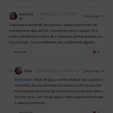
o
g
SemFund
25/06/2026 11:53 (UTC-
i
Denunciar
os
3)
n
Jogo pateta morrendo aos poucos, sempre precisa ter um
?
evento pra ter algo de PvP a incentivar o povo a jogar, fora
esses calendários e logins de 1 horas pra ganhar moedas pra
força a logar , isso e totalmente sem criatividade alguma.
6
Responder
Eldes
25/06/2026 13:13 (UTC-3)
Denunciar
SemFundos
Muda de jogo, e antes de dizer que o game tá
morrendo, dá uma checada nos números oficiais pra não
ficar bostejando por aí. Ele nao morreu na pior fase dele a
10 anos atrás, não vai ser agora, vamo amadurecer e botar
a cabeça pra pensar.
7
Responder