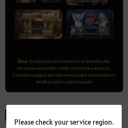
Dica:
Os períodos dos eventos e os detalhes das
recompensas podem variar conforme o anúncio.
Consulte a página de cada evento para obter todos os
detalhes sobre a participação.
12
Lista
Compartilhar
Please check your service region.