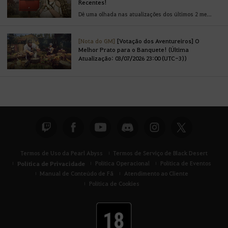
Recentes!
Dê uma olhada nas atualizações dos últimos 2 meses!
[Nota do GM]
[Votação dos Aventureiros] O
Melhor Prato para o Banquete! (Última
Atualização: 03/07/2026 23:00 (UTC-3))
Termos de Uso da Pearl Abyss
Termos de Serviço de Black Desert
Política de Privacidade
Política Operacional
Política de Eventos
Manual de Conteúdo de Fã
Atendimento ao Cliente
Política de Cookies