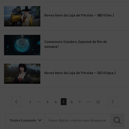
Novos Itens da Loja de Pérolas - 08/10 (ter.)
Comemore Outubro, Especial de fim de
semana!
Novos Itens da Loja de Pérolas - 02/10 (qua.)
...
...
1
3
4
5
6
7
12
previous
next