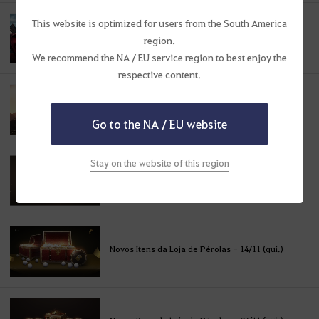
This website is optimized for users from the South America
Novos Itens da Loja de Pérolas - 28/11 (qui.)
region.
We recommend the NA / EU service region to best enjoy the
respective content.
Novo Traje, Chama Carmesim
Go to the NA / EU website
Stay on the website of this region
Novos Itens da Loja de Pérolas - 21/11 (qui.)
Novos Itens da Loja de Pérolas - 14/11 (qui.)