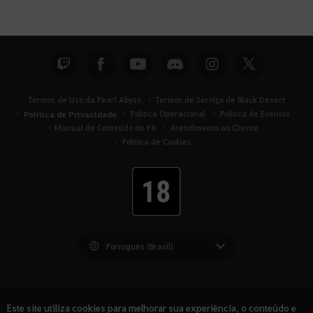
Termos de Uso da Pearl Abyss
Termos de Serviço de Black Desert
Política de Privacidade
Política Operacional
Política de Eventos
Manual de Conteúdo de Fã
Atendimento ao Cliente
Política de Cookies
Black Desert -
América do Sul
Este site utiliza cookies para melhorar sua experiência, o conteúdo e