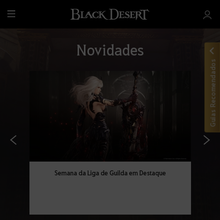
T
u
d
Novidades
o
Guias Recomendados
Semana da Liga de Guilda em Destaque