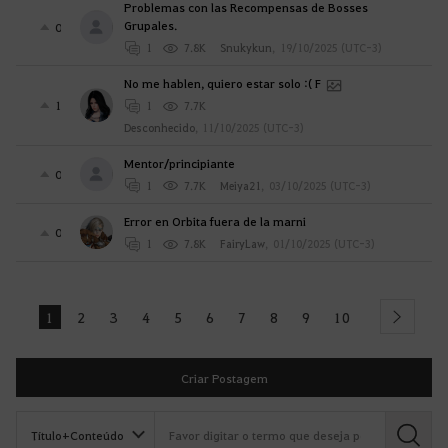
Problemas con las Recompensas de Bosses
Grupales.
0
1
7.8K
Snukykun
,
19/10/2025 (UTC-3)
No me hablen, quiero estar solo :( F
1
1
7.7K
Desconhecido
,
11/10/2025 (UTC-3)
Mentor/principiante
0
1
7.7K
Meiya21
,
03/10/2025 (UTC-3)
Error en Orbita fuera de la marni
0
1
7.8K
FairyLaw
,
01/10/2025 (UTC-3)
1
2
3
4
5
6
7
8
9
10
next
Criar Postagem
B