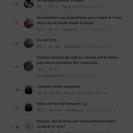
0
2
38
Diefg
,
03/08/2026 (UTC-3)
No contentos con su problema para cargar A-Coins
ahora no se puede iniciar el juego?
0
2
87
monkeyDS
,
31/07/2026 (UTC-3)
PA-YA-SOS
4
5
489
monkeyDS
,
20/07/2026 (UTC-3)
El nuevo sistema de cultivos: menos estrés dicen…
pero ahora necesitas 24 h conectado
3
5
1K
ParodiaDeMMORPG
,
22/06/2026 (UTC-3)
Compras desde argentina
16
25
8K
Enes25
,
20/06/2026 (UTC-3)
Retiro de item del almacen
0
3
1.5K
JhonBurgos
,
31/05/2026 (UTC-3)
Buenas.. Soy el único que tiene problemas para
comprar A-coin?
30
30
7K
Abilities
,
28/05/2026 (UTC-3)