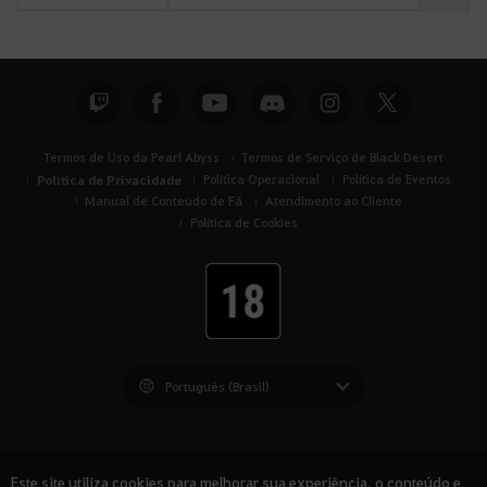
u
s
c
a
Termos de Uso da Pearl Abyss
Termos de Serviço de Black Desert
Política de Privacidade
Política Operacional
Política de Eventos
Manual de Conteúdo de Fã
Atendimento ao Cliente
Política de Cookies
Black Desert -
América do Sul
Este site utiliza cookies para melhorar sua experiência, o conteúdo e