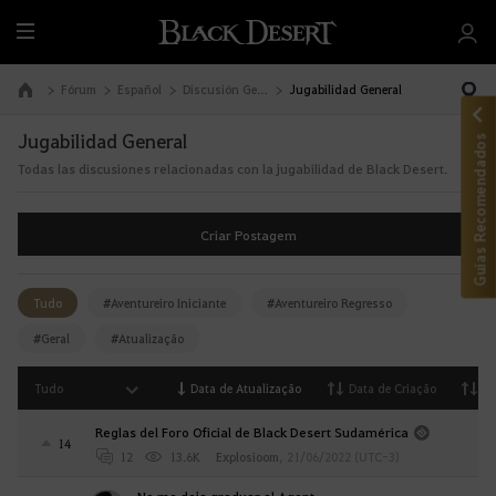
T
u
d
Fórum
Español
Discusión General
Jugabilidad General
Ir à Página Inicial
o
Jugabilidad General
Guias Recomendados
Todas las discusiones relacionadas con la jugabilidad de Black Desert.
Criar Postagem
Tudo
#Aventureiro Iniciante
#Aventureiro Regresso
#Geral
#Atualização
Tudo
Data de Atualização
Data de Criação
Vi
Reglas del Foro Oficial de Black Desert Sudamérica
14
12
13.6K
Explosioom
,
21/06/2022 (UTC-3)
No me deja graduar al Agent