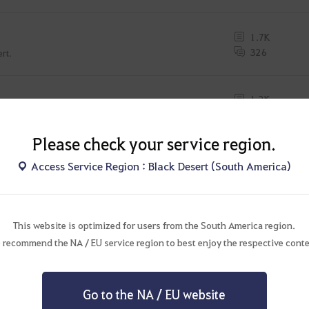
1.7K
326
rt.
1.2K
279
ros para a Guilda.
Please check your service region.
Access Service Region : Black Desert (South America)
1.3K
1.1K
Black Desert.
This website is optimized for users from the South America region.
 recommend the NA / EU service region to best enjoy the respective conte
2.8K
400
nado com Black Desert.
Go to the NA / EU website