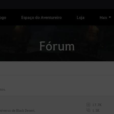
Jogo
Espaço do Aventureiro
Loja
Mais
Fórum
tos.
17.7K
1.5K
niverso de Black Desert.