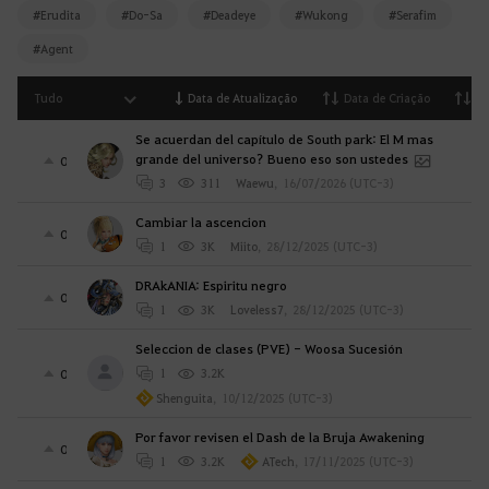
#Erudita
#Do-Sa
#Deadeye
#Wukong
#Serafim
#Agent
Tudo
Data de Atualização
Data de Criação
Vi
Se acuerdan del capítulo de South park: El M mas
grande del universo? Bueno eso son ustedes
0
3
311
Waewu
,
16/07/2026 (UTC-3)
Cambiar la ascencion
0
1
3K
Miito
,
28/12/2025 (UTC-3)
DRAkANIA: Espiritu negro
0
1
3K
Loveless7
,
28/12/2025 (UTC-3)
Seleccion de clases (PVE) - Woosa Sucesión
0
1
3.2K
Shenguita
,
10/12/2025 (UTC-3)
Por favor revisen el Dash de la Bruja Awakening
0
1
3.2K
ATech
,
17/11/2025 (UTC-3)