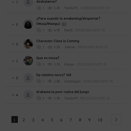
desbalance?
1
1
5.3K
Yunito79
,
11/03/2023 (UTC-3)
¿Para cuando la awakening/despertar?
(Wusa/Maegu)
0
1
4.9K
Dani5
,
20/02/2023 (UTC-3)
Character Class is Coming
0
1
3.2K
Joshan
,
09/02/2023 (UTC-3)
Que es musa?
1
3
3.7K
Kuiran
,
27/01/2023 (UTC-3)
Dp mínimo turos? 343
0
1
2.8K
Zanttiago7
,
15/01/2023 (UTC-3)
drakania la peor rutina del juego
4
5
3.9K
Yunito79
,
09/12/2022 (UTC-3)
1
2
3
4
5
6
7
8
9
10
next