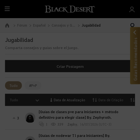
T
u
d
Fórum
Español
Consejos y Guías
Jugabilidad
Ir à Página Inicial
o
Jugabilidad
Guias Recomendados
Comparta consejos y guías sobre el juego.
Criar Postagem
Tudo
#PvP
Tudo
Data de Atualização
Data de Criação
Vi
[Guías de clases pve para Iniciantes + método
definitivo para elegir clase] By. Zephyroth.
3
1
339
Zephy
,
16/07/2026 (UTC-3)
[Guías de nodewar T1 para Iniciantes] By.