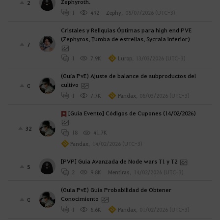
Zephyroth.
2
1
492
Zephy
,
08/07/2026 (UTC-3)
Cristales y Reliquias Óptimas para high end PVE
(Zephyros, Tumba de estrellas, Sycraia inferior)
7
1
7.9K
Lurop
,
13/03/2026 (UTC-3)
(Guía PvE) Ajuste de balance de subproductos del
cultivo
0
1
7.7K
Pandax
,
08/03/2026 (UTC-3)
[Guia Evento] Códigos de Cupones (14/02/2026)
32
18
41.7K
Pandax
,
14/02/2026 (UTC-3)
[PVP] Guia Avanzada de Node wars T1 y T2
5
2
9.8K
Mentiras
,
14/02/2026 (UTC-3)
(Guia PvE) Guia Probabilidad de Obtener
Conocimiento
0
1
8.6K
Pandax
,
01/02/2026 (UTC-3)