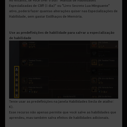
Especializadas de Cliff (1 dia)” ou "Livro Secreto Lua Minguante"
ativo, poderá fazer quantas alterações quiser nas Especializações de
Habilidade, sem gastar Estilhaços de Memória.
Use as predefinições de habilidade para salvar a especialização
de habilidade
Tente usar as predefinições na janela Habilidades (tecla de atalho:
K).
Esse recurso não apenas permite que você salve as habilidades que
aprendeu, mas também salva efeitos de habilidades adicionais.