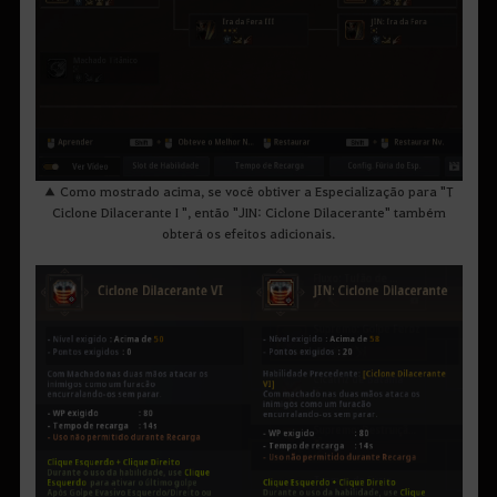
▲ Como mostrado acima, se você obtiver a Especialização para "T
Ciclone Dilacerante I ", então "JIN: Ciclone Dilacerante" também
obterá os efeitos adicionais.