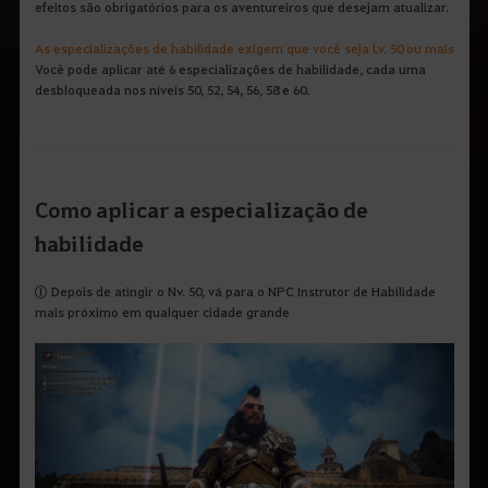
q
efeitos são obrigatórios para os aventureiros que desejam atualizar.
u
e
As especializações de habilidade exigem que você seja Lv. 50 ou mais
d
Você pode aplicar até 6 especializações de habilidade, cada uma
e
s
desbloqueada nos níveis 50, 52, 54, 56, 58 e 60.
e
j
a
p
e
s
Como aplicar a especialização de
q
u
habilidade
i
s
a
① Depois de atingir o Nv. 50, vá para o NPC Instrutor de Habilidade
r
mais próximo em qualquer cidade grande
.