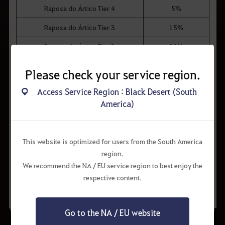
q
Raposa do Ártico Tier 4
5%
u
e
d
Raposa do Ártico Tier 3
15%
e
s
Raposa do Ártico Tier 2
30%
e
j
a
Urso Polar Tier 4
5%
Please check your service region.
p
e
Urso Polar Tier 3
15%
s
Access Service Region : Black Desert (South
q
America)
Urso Polar Tier 2
30%
u
i
s
a
r
This website is optimized for users from the South America
.
region.
Solicitar Correção
Compartilhar
We recommend the NA / EU service region to best enjoy the
respective content.
Go to the NA / EU website