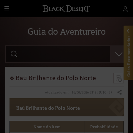
T
u
d
Guia do Aventureiro
o
Guias Recomendados
F
a
v
o
r
d
i
Baú Brilhante do Polo Norte
g
i
t
Atualizado em : 16/03/2026 21:21 (UTC-3)
Compartilhar
a
r
o
Baú Brilhante do Polo Norte
t
e
r
m
Nome do Item
Probabilidade
o