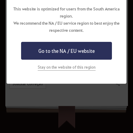
Minguante (15 Dias)
This website is optimized for users from the South America
Pedra Cron
150
12.00%
region.
We recommend the NA / EU service region to best enjoy the
[Mascote] Gato de
1
12.00%
respective content.
Laço
Conselho de Valks
1
12.00%
(+50)
Go to the NA / EU website
Stay on the website of this region
Solicitar Correção
Compartilhar