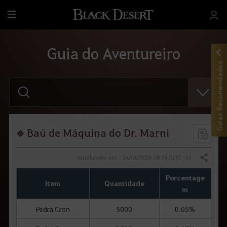
T
u
d
Guia do Aventureiro
o
Guias Recomendados
F
a
v
o
r
d
i
Baú de Máquina do Dr. Marni
g
i
t
Atualizado em : 24/04/2026 18:34 (UTC-3)
Compartilhar
a
r
Porcentage
o
Item
Quantidade
t
m
e
r
Pedra Cron
5000
0.05%
m
o