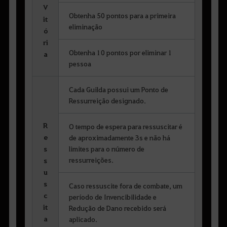
V
Obtenha 50 pontos para a primeira
it
eliminação
ó
ri
Obtenha 10 pontos por eliminar 1
a
pessoa
Cada Guilda possui um Ponto de
Ressurreição designado.
R
O tempo de espera para ressuscitar é
e
de aproximadamente 3s e não há
s
limites para o número de
ressurreições.
s
u
s
Caso ressuscite fora de combate, um
c
período de Invencibilidade e
it
Redução de Dano recebido será
a
aplicado.