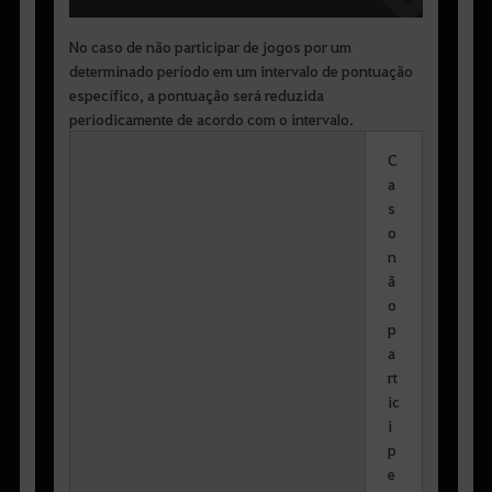
No caso de não participar de jogos por um
determinado período em um intervalo de pontuação
específico, a pontuação será reduzida
periodicamente de acordo com o intervalo.
C
a
s
o
n
ã
o
p
a
rt
ic
i
p
e