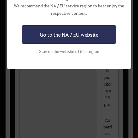
padr
We recommend the NA / EU service region to best enjoy the
ão
respective content.
obti
da
20
Go to the NA / EU website
pts
201 - 400 pontos
+ 3
pts
Stay on the website of this region
adic
iona
is
por
vitór
ia =
23
pts
Ao
perd
er: