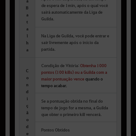
a
de espera de 1min, após o qual você
B
sairá automaticamente da Liga de
a
Guilda.
t
a
l
Na Liga de Guilda, você pode entrar e
sair livremente após o início da
h
partida.
a
Condição de Vitória:
Obtenha 1000
C
pontos (100 kills) ou a Guilda com a
o
maior pontuação vence
quando o
n
tempo acabar.
d
i
Se a pontuação obtida no final do
ç
tempo de jogo for a mesma, a Guilda
ã
que obter o primeiro kill vencerá.
o
d
Pontos Obtidos
e