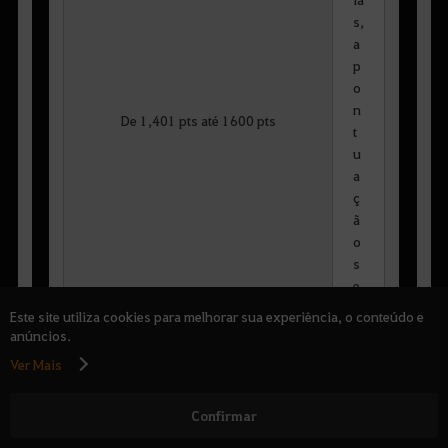
s,
a
p
o
n
De 1,401 pts até 1600 pts
t
u
a
ç
ã
o
s
e
r
Este site utiliza cookies para melhorar sua experiência, o conteúdo e
á
anúncios.
r
Ver Mais
e
d
Confirmar
u
zi