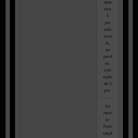
obte
nha
5
pts
adic
iona
is,
ao
perd
er,
corr
eção
de 5
pts
Ao
venc
er:
Pont
uaçã