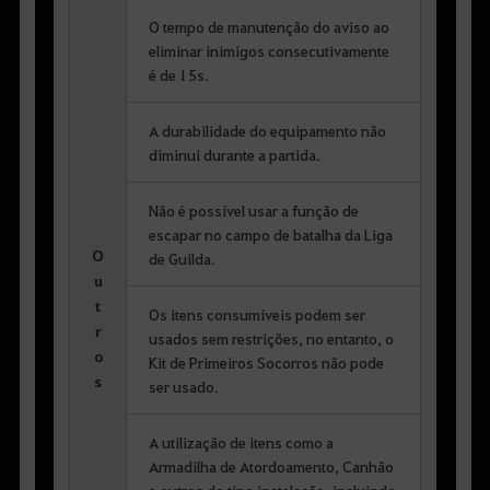
O tempo de manutenção do aviso ao
eliminar inimigos consecutivamente
é de 15s.
A durabilidade do equipamento não
diminui durante a partida.
Não é possível usar a função de
escapar no campo de batalha da Liga
O
de Guilda.
u
t
Os itens consumíveis podem ser
r
usados sem restrições, no entanto, o
o
Kit de Primeiros Socorros não pode
s
ser usado.
A utilização de itens como a
Armadilha de Atordoamento, Canhão
e outros do tipo instalação, incluindo