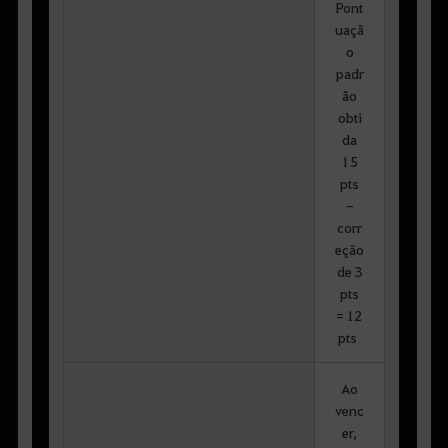
Pont
uaçã
o
padr
ão
obti
da
15
pts
-
corr
eção
de 3
pts
= 12
pts
Ao
venc
er,