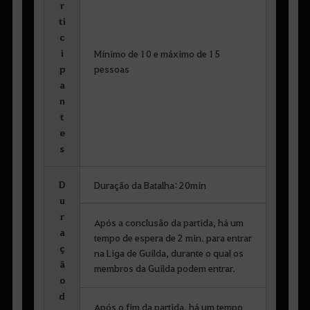
r
ti
c
i
Mínimo de 10 e máximo de 15
p
pessoas
a
n
t
e
s
D
Duração da Batalha: 20min
u
r
Após a conclusão da partida, há um
a
tempo de espera de 2 min. para entrar
ç
na Liga de Guilda, durante o qual os
ã
membros da Guilda podem entrar.
o
d
Após o fim da partida, há um tempo