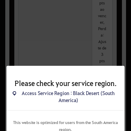
pts
ao
venc
er,
Perd
a:
Ajus
te de
3
pts
ao
perd
er
Please check your service region.
Access Service Region : Black Desert (South
Ao
America)
venc
er:
Pont
uaçã
This website is optimized for users from the South America
o
region.