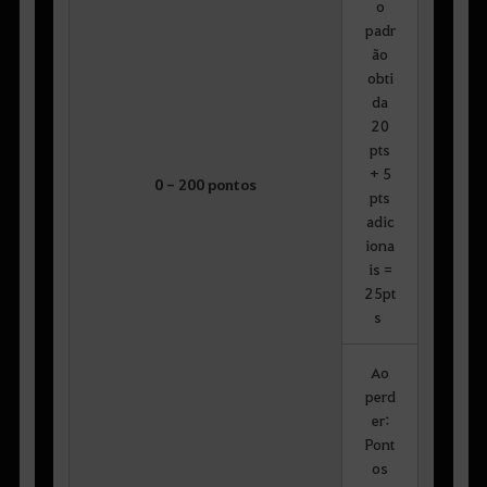
o
padr
ão
obti
da
20
pts
+ 5
0 - 200 pontos
pts
adic
iona
is =
25pt
s
Ao
perd
er:
Pont
os