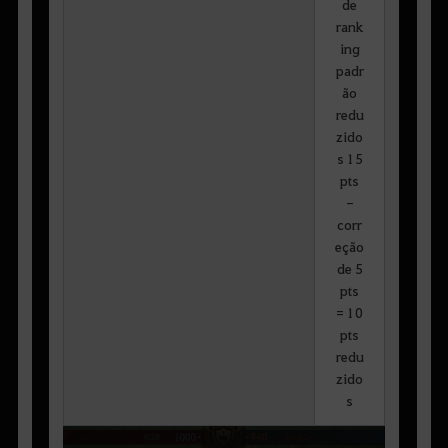
de
rank
ing
padr
ão
redu
zido
s 15
pts
-
corr
eção
de 5
pts
= 10
pts
redu
zido
s