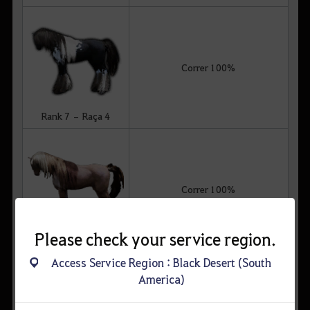
Correr 100%
Rank 7 – Raça 4
Correr 100%
Please check your service region.
Rank 7 – Raça 5
Access Service Region : Black Desert (South
America)