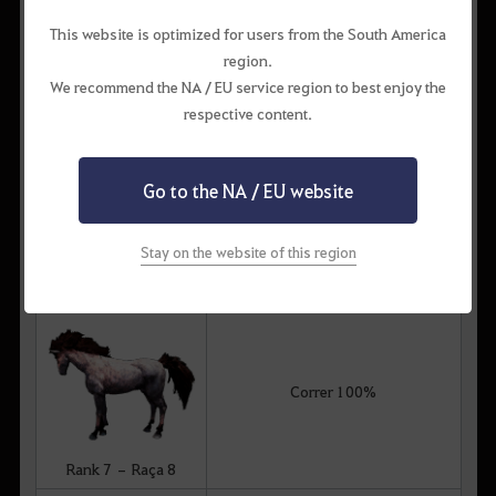
Correr 100%
This website is optimized for users from the South America
region.
Rank 7 – Raça 6
We recommend the NA / EU service region to best enjoy the
respective content.
Go to the NA / EU website
Correr 100%
Stay on the website of this region
Rank 7 – Raça 7
Correr 100%
Rank 7 – Raça 8