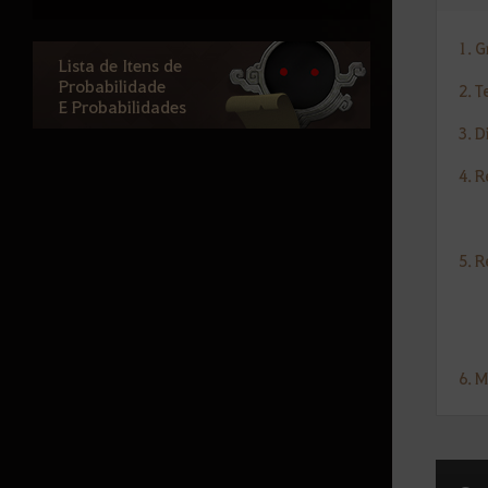
Estante de Diário de Aventuras
Sticker UI
1. 
Lista de Itens de
Aprimoramento de Caphras
Probabilidade
2. 
E Probabilidades
Repair
3. D
How to Obtain Gear through
4. 
Quests
Corcel Lendário Sonhador
(Despertar)
5. 
Marni's Realm - Private Monster
Zone
Preset de Cristal
informações da Área de Combate
6. 
Guerra de Base
Guerra de Conquista