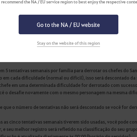
 recommend the NA / EU service region to best enjoy the respective conte
buffs que seu personagem tiver antes de entrar em um encontro n
ssar esse conteúdo.
Go to the NA / EU website
Stay on the website of this region
ntativas Semanais
em 5 tentativas semanais por família para derrotar os chefes do Sa
o em cada dificuldade (normal ou difícil), isso será descontado d
chefe em uma determinada dificuldade for derrotado com sucesso
cê o desafie novamente com o mesmo personagem na mesma difi
e que o número de tentativas não será descontado se você for derr
as as cinco tentativas semanais tiverem sido usadas, você pode co
, e seu melhor registro será refletido na classificação do seu grup
ificação é atualizada diariamente às 00:00 (horário do servidor).