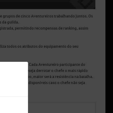
 grupos de cinco Aventureiros trabalhando juntos. Os
 da guilda.
registrada, permitindo recompensas de ranking, assim
liza todos os atributos do equipamento do seu
 maneira diferente. Cada Aventureiro participante do
joso para quem deseja derrotar o chefe o mais rápido
ua houver no grupo, maior será a resistência na batalha.
o de tentativas disponíveis caso o chefe não seja