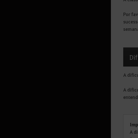
Manual de Equipamento de
Temporada
Por fa
Conteúdo do Servidor de
sucess
Temporada
seman
Troca de Personagem de
Temporada (Cronômetro de
Fughar)
Di
Graduação de Temporada
Perguntas Frequentes
A dific
(Temporada)
A difi
Combate
entend
Skill
Especialização de Habilidade
Imp
A d
Transfusion