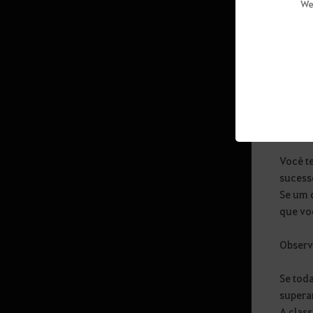
We
Álbum de Música, Compor e
Os 
Tocar
ace
Guild House
Chefes de Guilda
Chat Group
Te
Adventurer's Board
Ação Social
Você t
sucess
Guia do Servidor de
Se um 
Temporada
que vo
Observ
Servidor e Personagem de
Temporada
Se tod
Primeiros Passos da Evolução de
superar
Temporada
A class