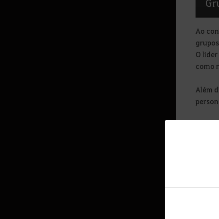
Gr
Melhorias em Navios
Cristais Mágicos
Ao con
Acessório Kharazad
grupos
O líder
Bônus de Atributos por Atributos
Marcados
como n
Além d
Comunidade
perso
Mail
Dessa f
encontr
Party
possíve
Clan
Por fi
derrot
Guilda
Friends
Montaria de Guilda
Imp