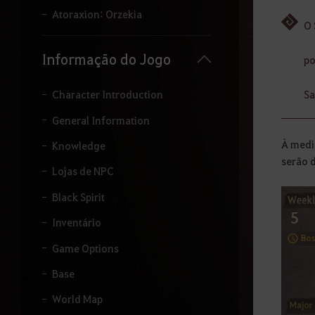
i
Atoraxion: Orzekia
t
O 
a
r
Informação do Jogo
po
o
t
e
Sa
Character Introduction
r
m
General Information
o
À medi
q
Knowledge
u
serão 
e
Lojas de NPC
d
Black Spirit
e
s
Inventário
e
j
Game Options
a
p
Base
e
s
World Map
q