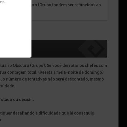
nt.
o Santuário Obscuro (Grupo) podem ser removidos ao
ntuário Obscuro (Grupo). Se você derrotar os chefes com
a sua contagem total. (Reseta à meia-noite de domingo)
, o número de tentativas não será descontado, mesmo
culdade.
otado ou desistir.
ntinuar desafiando a dificuldade que já conseguiu
o.