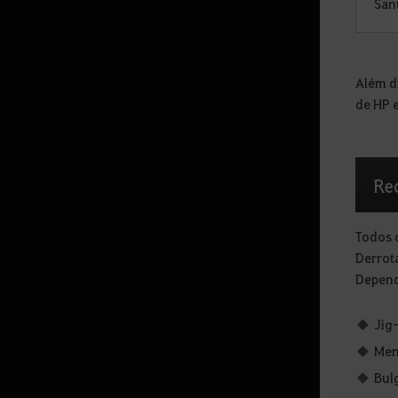
San
Enhancement
Extração
Black Spirit’s Rage
Além d
de HP 
Penalty
Chefes Mundiais
Villas
Re
Arena of Arsha
Todos 
Red Battlefield
Derrot
Field Boss Raid
Depend
Marni’s Stone
Jig
Altar de Treinamento
Men
Altar of Blood
Bul