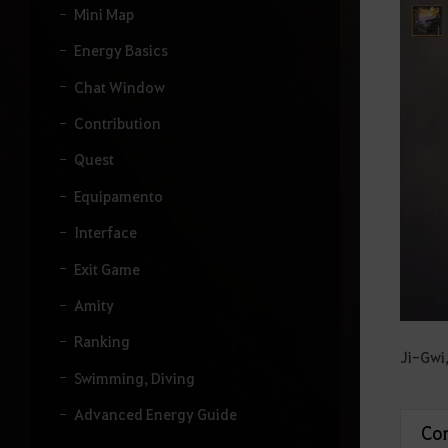
u
Mini Map
i
s
Energy Basics
a
r
Chat Window
.
Contribution
Quest
Equipamento
Interface
Exit Game
Amity
Ranking
Ji-Gwi
Swimming, Diving
Advanced Energy Guide
Co