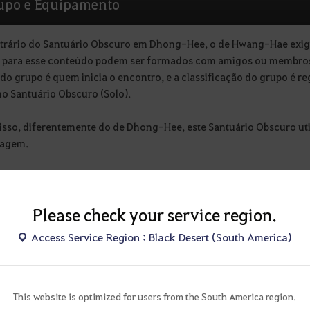
upo e Equipamento
trário do Santuário Obscuro em Dhong-Hee, o de Hwang-Hae exige
 para esse conteúdo podem ser formados com amigos ou membros
 do grupo é quem inicia o encontro, e a classificação do grupo é 
o Santuário Obscuro (Solo).
isso, diferentemente do de Dhong-Hee, este Santuário Obscuro uti
nagem.
orma, os atributos existentes de sol, lua e terra são utilizados de
o precisa selecionar um (sol, lua ou terra). Escolher o sol é vanta
l, sendo útil para competir no ranking. Quanto mais atributos de l
Please check your service region.
m, um maior número de atributos de terra no grupo aumenta o númer
Access Service Region : Black Desert (South America)
ado.
This website is optimized for users from the South America region.
ortante!