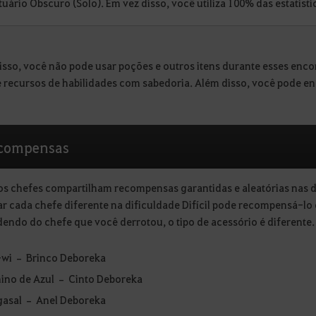
tuário Obscuro (Solo). Em vez disso, você utiliza 100% das estatís
isso, você não pode usar poções e outros itens durante esses enco
e recursos de habilidades com sabedoria. Além disso, você pode e
compensas
os chefes compartilham recompensas garantidas e aleatórias nas di
ar cada chefe diferente na dificuldade Difícil pode recompensá-
endo do chefe que você derrotou, o tipo de acessório é diferente
-wi – Brinco Deboreka
ino de Azul – Cinto Deboreka
gasal – Anel Deboreka