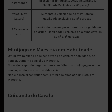
pressionar [F] durante Acel. Instantânea.
Instantânea
Habilidade Exclusiva de 8ª geração
Veloz: Mov.
Aumenta a velocidade da Mov. Lateral.
Lateral
Habilidade Exclusiva de 8ª geração
Permite dar carona para membros da guilda ou
2 Pessoas a
de grupo. Habilidade Exclusiva de alguns cavalos
Bordo
de 6ª a 8ª geração.
Minijogo de Maestria em Habilidade
Um breve minijogo pode ser ativado ao conjurar habilidade. Ao
vencer, aumenta o nível de Maestria.
O cavalo responde negativamente ao falhar no minijogo, porém, em
contrapartida, recebe mais Maestria.
Não é possível continuar com o minijogo após atingir 100% em
Maestria.
Cuidando do Cavalo