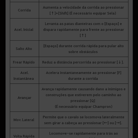
Aumenta a velocidade da corrida ao pressionar
Corrida
[↑]+[Shift] (É necessário equipar Sela)
Levanta as patas dianteiras com o [Espaço] e
Acel. Inicial
dispara rapidamente para frente ao pressionar
[↑]
[Espaço] durante corrida rápida para pular alto
Salto Alto
sobre obstáculos
Frear Rápido
Reduz a distância percorrida ao pressionar [↓].
Acel.
Acelera instantaneamente ao pressionar [F]
Instantânea
durante a corrida
Avança rapidamente causando dano a inimigos e
construções que estiverem pelo caminho ao
Avançar
pressionar [Q]
(É necessário equipar Champron)
Permite que o cavalo se locomova lateralmente
Mov. Lateral
sem girar a cabeça ao pressionar [←] ou [→].
Locomove-se rapidamente para trás ao
Volta Rápida