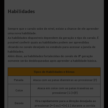
Habilidades
Sempre que o cavalo sobe de nível, existe a chance de ele aprender
uma nova habilidade.
As habilidades disponíveis dependem da geração e tipo do cavalo. É
possível conferir quais as habilidades podem ser aprendidas
clicando no cavalo desejado no estábulo para acessar a janela de
habilidades.
Além disso, as habilidades fortalecidas de cavalo de 8ª geração
somente serão desbloqueadas após aprender a habilidade básica.
Tipos de Habilidades e Bônus
Patada
Ataca com as patas dianteiras ao pressionar [F]
Ataca em coice com as patas traseiras ao
Coice
pressionar [↓]+[F]
Vira rapidamente para a direção desejada ao
Desvio
pressionar [←] ou [→]+[↓] durante a corrida