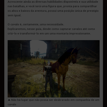
q
Acrescente ainda as diversas habilidades disponíveis e sua utilidade
u
nas batalhas, e você terá uma figura que, pronta para compartilhar
e
os altos e baixos da aventura, possui uma posição única de prestígio
d
sem igual.
e
s
e
O cavalo é, certamente, uma necessidade.
j
Explicaremos, nesse guia, desde como capturar cavalos até como
a
criá-lo e transformá-lo em um uma montaria impressionante.
p
e
s
q
u
i
s
a
r
.
▲ Não há lugar que não possa ser desbravado em companhia de um
cavalo