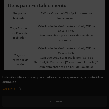
Itens para Fortalecimento
Roupa de
EXP de Cavalo +10% (Aprimoramento
Treinador
Indisponível)
Velocidade de Movimento +1 Nível, EXP de
Traje Bordado
Cavalo +5%
de Prata de
Aumenta obtenção de EXP de Cavalo ao
Treinador
aprimorar.
Velocidade de Movimento +1 Nível, EXP de
Cavalo +7%
Traje de
Item que pode ser trocado por “Selo de
Treinador de
Retribuição Dourada - [Treinamento Imperial]”
Cavalo
Aumenta obtenção de EXP de Cavalo ao
aprimorar.
Este site utiliza cookies para melhorar sua experiência, o conteúdo e
EXP de Cavalo +20%
anúncios.
Vestido Hípico
Traje de Pérola que pode ser utilizado em
Venia
Ver Mais
conjunto com Roupa de Treinador.
Pacote
Item de Pérola. EXP de Cavalo +30%
Confirmar
Econômico
Também é possível aumentar a EXP obtida usando Elixir de