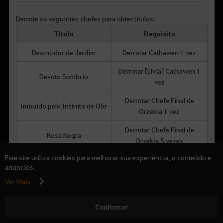
Derrote os seguintes chefes para obter títulos:
Título
Requisito
Destruidor de Jardim
Derrotar Cathawen 1 vez
Derrotar [Elvia] Cathawen 1
Devoto Sombrio
vez
Derrotar Chefe Final de
Imbuído pelo Infinito de Ohr
Orzekia 1 vez
Derrotar Chefe Final de
Rosa Negra
Orzekia 5 vezes
Este site utiliza cookies para melhorar sua experiência, o conteúdo e
[Elvia] Derrotar Chefe Final
Ohr Preso
anúncios.
de Orzekia 1 vez
Ver Mais
[Elvia] Derrotar Chefe Final
Incrédulo de Orzekia
de Orzekia 1 vez
Confirmar
* A contagem de derrotas dos chefes para os títulos acima é