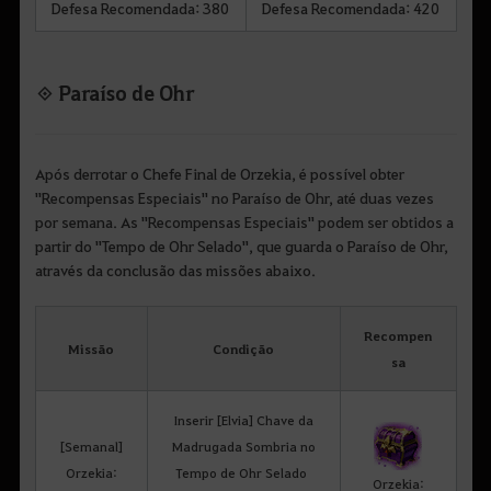
Defesa Recomendada: 380
Defesa Recomendada: 420
◈ Paraíso de Ohr
Após derrotar o Chefe Final de Orzekia, é possível obter
"Recompensas Especiais" no Paraíso de Ohr, até duas vezes
por semana. As "Recompensas Especiais" podem ser obtidos a
partir do "Tempo de Ohr Selado", que guarda o Paraíso de Ohr,
através da conclusão das missões abaixo.
Recompen
Missão
Condição
sa
Inserir [Elvia] Chave da
[Semanal]
Madrugada Sombria no
Orzekia:
Tempo de Ohr Selado
Orzekia: