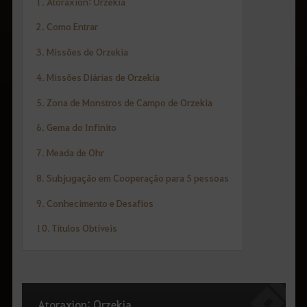
q
1. Atoraxion: Orzekia
u
e
2. Como Entrar
d
e
3. Missões de Orzekia
s
e
4. Missões Diárias de Orzekia
j
a
p
5. Zona de Monstros de Campo de Orzekia
e
s
6. Gema do Infinito
q
u
7. Meada de Ohr
i
s
a
8. Subjugação em Cooperação para 5 pessoas
r
.
9. Conhecimento e Desafios
10. Títulos Obtíveis
Atoraxion: Orzekia