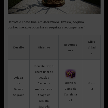
Derrote o chefe final em Atoraxion: Orzekia, adquira
conhecimento e obtenha as seguintes recompensas:
Dific
Recompe
Desafio
Objetivo
uldad
nsa
e
Derrote Ohr, o
chefe final de
Adaga
Orzekia
Orzekia:
da
Descubra
Norm
Caixa de
Devota
mais sobre a
al
Kahelena
Sagrada
Adaga da
x2
Devota
Sagrada